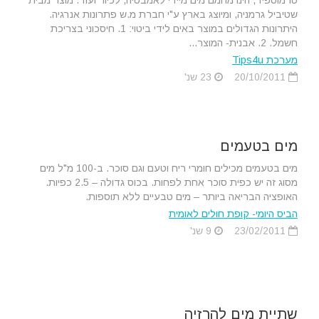
טרמוספיד, הינו מחמם מים מיידי לאמבטיה, לכיור ועוד. מוצר מבית
שטיביל גרמניה, ומיוצג בארץ ע"י חברת מ.ש פתרונות אנרגיה.
היתרונות הגדולים במוצר באים לידי ביטוי: 1. חיסכוני בצריכת
חשמל. 2. אבנית- המוצר...
מערכת Tips4u
20/10/2011
23 שנ'
מים בטעמים
מים בטעמים מכילים חומרי ריח וטעם וגם סוכר. ב-100 מ"ל מים
מסוג זה יש כפית סוכר אחת לפחות. בכוס גדולה – 2.5 כפיות.
האופציה הבריאה ביותר – מים טבעיים ללא תוספות.
הביס היומי- קופת חולים לאומית
23/02/2011
9 שנ'
שתיית מים להרזיה