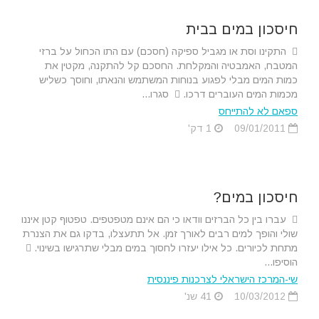
חיסכון במים בבית
 התקינו וסת או מגביל ספיקה (חסכם) עם התו הכחול על ברזי
המטבח, האמבטיה והמקלחת. החסכם קל להתקנה, מקטין את
כמות המים מבלי לפגוע בנוחות המשתמש והנאתו, וחוסך כשליש
מכמות המים העוברים דרכו.  סגרו...
ספאם לא להתייחס
09/01/2011
1 דק'
חיסכון במים?
 עברו בין כל הברזים וודאו כי הם אינם מטפטפים. טפטוף קטן איננו
שולי והופך למים רבים לאורך זמן. אל תתעצלו, בדקו גם את הצנרת
מתחת לכיורים. כל אילו יעזרו לחסוך במים מבלי שתרגישו בשינוי. 
הוסיפו...
שי-המרכז הישראלי לצרכנות פיננסית
10/03/2012
41 שנ'