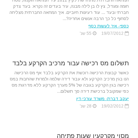
המחאה החברתית מתחדשת לקיץ 2012 עיר המחאה הוקמה, נוסח
חומה ומגדל, צץ לו בן לילה מבנה, עיר בעדים זה נקרא: בעד צדק
חברתי ובעד ... עוד רעיונות חיוביים. איך המחאה החברתית מצליחה
לסחוף כל כך הרבה אנשים אחריה?...
כספי- איך לעשות כסף
19/07/2012
55 שנ'
תשלום מס רכישה עבור מרכיב הקרקע בלבד
כאשר קבוצת הרכישה רוכשת את הקרקע בלבד אף מס הרכישה
הנו בגין מרכיב הקרקע ולא עבור דירה שלמה ולמרות שהחבות במס
רכישה בגין הקרקע בגובה של 5% מערך הקרקע ללא מדרגות מס
כפי שמקובל ברכישת דירה סך תשלום...
יעקב דברת- משרד עורכי-דין
19/02/2012
28 שנ'
מסוי מקרקעין שעות פתיחה