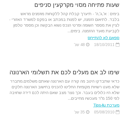
שעות פתיחה מסוי מקרקעין סניפים
בימים : א',ג',ה' - תיערך קבלת קהל ללקוחות מוזמנים מראש
בלבד. לתיאום הזמנה, יש לפנות במכתב או בפקס למשרד האזורי -
לציין את מספר השומה ופרטי הנכס נשוא הבקשה וכן מספר טלפון
לקביעת מועד ההזמנה. בימים...
ספאם לא להתייחס
18/10/2011
48 שנ'
שימו לב אם מעלים לכם את תשלומי הארנונה
כדאי שתבדקו היטב מה קורה עם הארנונה שאתם משלמים.מתברר
שלא מעט רשויות מקומיות החליטו להכניס בחישוב הארנונה חלקים
שלא היו כלולים בעבר. וכך נוצר מצב שאם היתה לכם דירה שחויבה
לפי 150 מ"ר מעכשיו מחייבים...
מערכת Tips4u
05/08/2010
35 שנ'