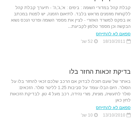
קבלת קהל במדורי השומה : בימים : א',ג',ה' - תיערך קבלת קהל
ללקוחות מוזמנים מראש בלבד. לתיאום הזמנה, יש לפנות במכתב
או בפקס למשרד האזורי - לציין את מספר השומה ופרטי הנכס נשוא
הבקשה וכן מספר טלפון לקביעת...
ספאם לא להתייחס
18/10/2011
52 שנ'
בדיקת זכאות החזר בלו
באתר של שעם תוכלו לבדוק אם הרכב שלכם זכאי להחזר בלו על
הסולר. היום הבלו עומד על סביבות 1.25 לליטר סולר. הזכאים:
סולר לתעשיה, מוניות, מורי נהידה, רכב מעל 4 טון. לבדיקת הזכאות
לחץ כאן
ספאם לא להתייחס
13/10/2010
10 שנ'