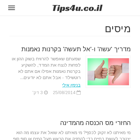
Tips
4u
.co.il
Toggle
gation
מיסים
מדריך 'עשה' ו-'אל תעשה' בקרנות נאמנות
שמעתם שאפשר להרוויח בשוק ההון או
לפחות לנצח את המדד, להשקיע
בקרנות נאמנות אפילו אם אתם לא
רוטשילד - אבל אתם לא יודעים...
בנימין אילי
25/08/2014
3 דק'
החזרי מס הכנסה מהמדינה
מי מאיתנו לא זקוק לכסף? מי מאיתנו לא שואל את עצמו מה הוא
יצטרך לעשות בחיים כדי להחזיק את הראש מעל המים או סוף סוף