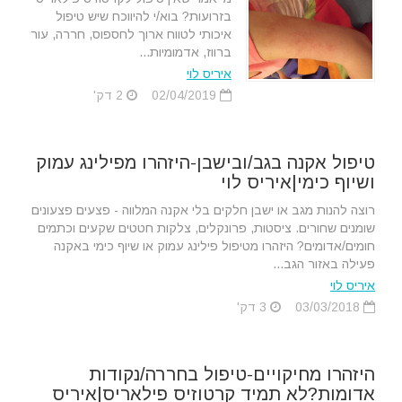
בזרועות? בוא/י להיווכח שיש טיפול
איכותי לטווח ארוך לחספוס, חררה, עור
ברווז, אדמומיות...
איריס לוי
02/04/2019
2 דק'
טיפול אקנה בגב/ובישבן-היזהרו מפילינג עמוק
ושיוף כימי|איריס לוי
רוצה להנות מגב או ישבן חלקים בלי אקנה המלווה - פצעים פצעונים
שומנים שחורים. ציסטות, פרונקלים, צלקות חטטים שקעים וכתמים
חומים/אדומים? היזהרו מטיפול פילינג עמוק או שיוף כימי באקנה
פעילה באזור הגב...
איריס לוי
03/03/2018
3 דק'
היזהרו מחיקויים-טיפול בחררה/נקודות
אדומות?לא תמיד קרטוזיס פילאריס|איריס