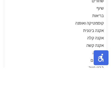
שחורים
שיוף
בריאות
קוסמטיקה ואופנה
אקנה בינונית
אקנה קלה
אקנה קשה
באקנה
בבוגרים
בבני נוער
גדולים
וכואבים
ומהיר
טיפול קל
טכנולוגיית IPL