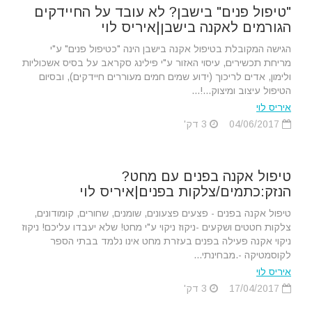
"טיפול פנים" בישבן? לא עובד על החיידקים
הגורמים לאקנה בישבן|איריס לוי
הגישה המקובלת בטיפול אקנה בישבן הינה "כטיפול פנים" ע"י
מריחת תכשירים, עיסוי האזור ע"י פילינג סקראב על בסיס אשכוליות
ולימון, אדים לריכוך (ידוע שמים חמים מעוררים חיידקים), ובסיום
הטיפול עיצוב ומיצוק...!...
איריס לוי
04/06/2017
3 דק'
טיפול אקנה בפנים עם מחט?
הנזק:כתמים/צלקות בפנים|איריס לוי
טיפול אקנה בפנים - פצעים פצעונים, שומנים, שחורים, קומודונים,
צלקות חטטים ושקעים -ניקוז ניקוי ע"י מחט! שלא יעבדו עליכם! ניקוז
ניקוי אקנה פעילה בפנים בעזרת מחט אינו נלמד בבתי הספר
לקוסמטיקה -.מבחינתי...
איריס לוי
17/04/2017
3 דק'