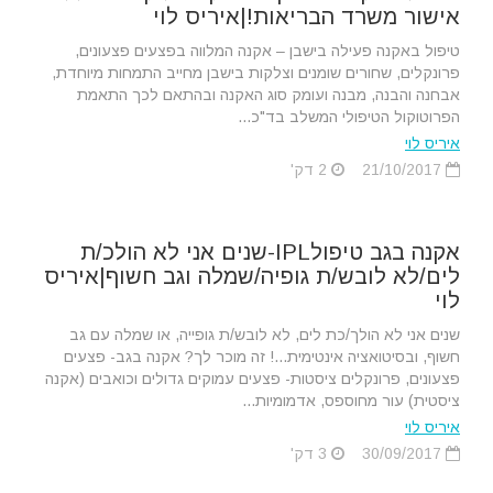
אישור משרד הבריאות!|איריס לוי
טיפול באקנה פעילה בישבן – אקנה המלווה בפצעים פצעונים,
פרונקלים, שחורים שומנים וצלקות בישבן מחייב התמחות מיוחדת,
אבחנה והבנה, מבנה ועומק סוג האקנה ובהתאם לכך התאמת
הפרוטוקול הטיפולי המשלב בד"כ...
איריס לוי
21/10/2017
2 דק'
אקנה בגב טיפולIPL-שנים אני לא הולכ/ת
לים/לא לובש/ת גופיה/שמלה וגב חשוף|איריס
לוי
שנים אני לא הולך/כת לים, לא לובש/ת גופייה, או שמלה עם גב
חשוף, ובסיטואציה אינטימית...! זה מוכר לך? אקנה בגב- פצעים
פצעונים, פרונקלים ציסטות- פצעים עמוקים גדולים וכואבים (אקנה
ציסטית) עור מחוספס, אדמומיות...
איריס לוי
30/09/2017
3 דק'