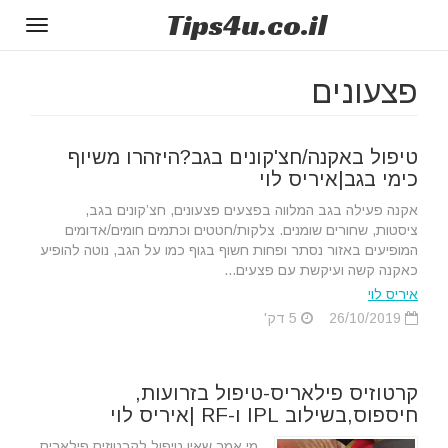
Tips
4u
.co.il
Toggle
gation
פצעונים
טיפול באקנה/חצ'קונים בגב?היזהרו משיוף
כימי בגב|איריס לוי
אקנה פעילה בגב המלווה בפצעים פצעונים, חצ’קונים בגב,
ציסטות, שחורים שומנים. צלקות/חטטים וכתמים חומים/אדומים
המופיעים באזור נסתר ופחות חשוף בגוף כמו על הגב, נוטה להופיע
כאקנה קשה ועיקשת עם פצעים...
איריס לוי
26/10/2019
5 דק'
קרטוזיס פילאריס-טיפול בזרועות,
חיספוס,בשילוב IPL ו-RF |איריס לוי
מי אמר שאין טיפול לקרטוזיס פילאריס