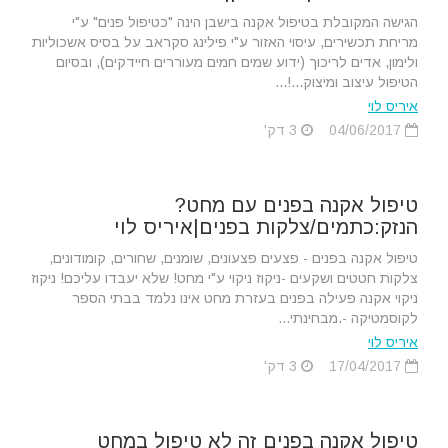
הגישה המקובלת בטיפול אקנה בישבן הינה "כטיפול פנים" ע"י
מריחת תכשירים, עיסוי האזור ע"י פילינג סקראב על בסיס אשכוליות
ולימון, אדים לריכוך (ידוע שמים חמים מעוררים חיידקים), ובסיום
הטיפול עיצוב ומיצוק...!...
איריס לוי
04/06/2017
3 דק'
טיפול אקנה בפנים עם מחט?
הנזק:כתמים/צלקות בפנים|איריס לוי
טיפול אקנה בפנים - פצעים פצעונים, שומנים, שחורים, קומודונים,
צלקות חטטים ושקעים -ניקוז ניקוי ע"י מחט! שלא יעבדו עליכם! ניקוז
ניקוי אקנה פעילה בפנים בעזרת מחט אינו נלמד בבתי הספר
לקוסמטיקה -.מבחינתי...
איריס לוי
17/04/2017
3 דק'
טיפול אקנה בפנים זה לא טיפול במחט