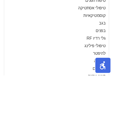
טיפוח הפנים
טיפולי אסתטיקה
קוסמטיקאיות
בגב
בפנים
גלי רדיו RF
טיפולי פילינג
להיפטר
מאקנה
פצעונים
פצעי אקנה
פצעים
פרונקלים
קומודונים
שחורים