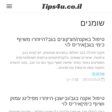
Tips
4u
.co.il
Toggle
gation
שומנים
טיפול באקנה/חצ'קונים בגב?היזהרו משיוף
כימי בגב|איריס לוי
אקנה פעילה בגב המלווה בפצעים פצעונים, חצ’קונים בגב,
ציסטות, שחורים שומנים. צלקות/חטטים וכתמים חומים/אדומים
המופיעים באזור נסתר ופחות חשוף בגוף כמו על הגב, נוטה להופיע
כאקנה קשה ועיקשת עם פצעים...
איריס לוי
26/10/2019
5 דק'
טיפול אקנה בגב/ובישבן-היזהרו מפילינג עמוק
ושיוף כימי|איריס לוי
רוצה להנות מגב או ישבן חלקים בלי אקנה המלווה - פצעים פצעונים