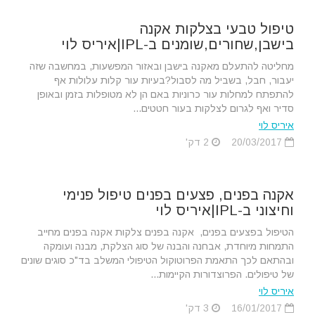
טיפול טבעי בצלקות אקנה
בישבן,שחורים,שומנים ב-IPL|איריס לוי
מחליטה להתעלם מאקנה בישבן ובאזור המפשעות, במחשבה שזה
יעבור, חבל, בשביל מה לסבול?בעיות עור קלות עלולות אף
להתפתח למחלות עור כרוניות באם הן לא מטופלות בזמן ובאופן
סדיר ואף לגרום לצלקות בעור חטטים...
איריס לוי
20/03/2017
2 דק'
אקנה בפנים, פצעים בפנים טיפול פנימי
וחיצוני ב-IPL|איריס לוי
הטיפול בפצעים בפנים, אקנה בפנים צלקות אקנה בפנים מחייב
התמחות מיוחדת, אבחנה והבנה של סוג הצלקת, מבנה ועומקה
ובהתאם לכך התאמת הפרוטוקול הטיפולי המשלב בד"כ סוגים שונים
של טיפולים. הפרוצדורות הקיימות...
איריס לוי
16/01/2017
3 דק'