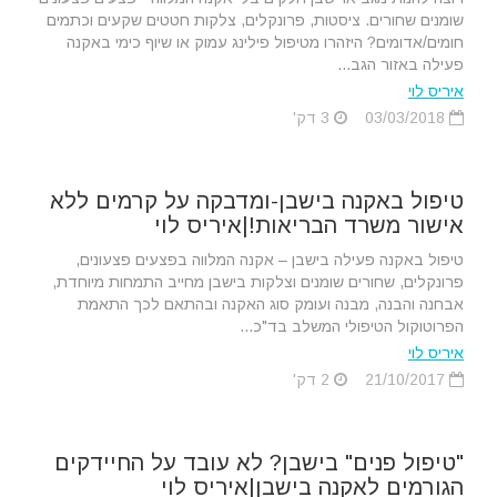
שומנים שחורים. ציסטות, פרונקלים, צלקות חטטים שקעים וכתמים
חומים/אדומים? היזהרו מטיפול פילינג עמוק או שיוף כימי באקנה
פעילה באזור הגב...
איריס לוי
03/03/2018
3 דק'
טיפול באקנה בישבן-ומדבקה על קרמים ללא
אישור משרד הבריאות!|איריס לוי
טיפול באקנה פעילה בישבן – אקנה המלווה בפצעים פצעונים,
פרונקלים, שחורים שומנים וצלקות בישבן מחייב התמחות מיוחדת,
אבחנה והבנה, מבנה ועומק סוג האקנה ובהתאם לכך התאמת
הפרוטוקול הטיפולי המשלב בד"כ...
איריס לוי
21/10/2017
2 דק'
"טיפול פנים" בישבן? לא עובד על החיידקים
הגורמים לאקנה בישבן|איריס לוי