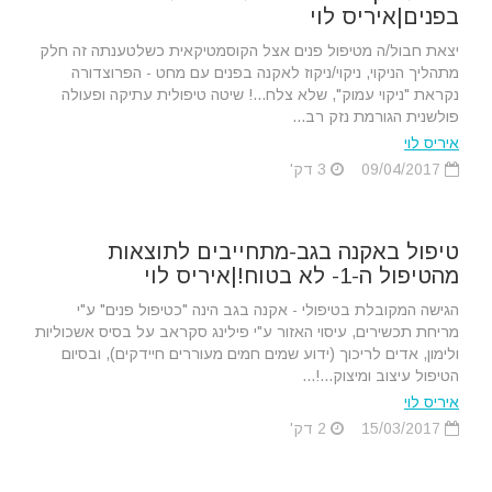
בפנים|איריס לוי
יצאת חבול/ה מטיפול פנים אצל הקוסמטיקאית כשלטענתה זה חלק
מתהליך הניקוי, ניקוי/ניקוז לאקנה בפנים עם מחט - הפרוצדורה
נקראת "ניקוי עמוק", שלא צלח...! שיטה טיפולית עתיקה ופעולה
פולשנית הגורמת נזק רב...
איריס לוי
09/04/2017
3 דק'
טיפול באקנה בגב-מתחייבים לתוצאות
מהטיפול ה-1- לא בטוח!|איריס לוי
הגישה המקובלת בטיפולי - אקנה בגב הינה "כטיפול פנים" ע"י
מריחת תכשירים, עיסוי האזור ע"י פילינג סקראב על בסיס אשכוליות
ולימון, אדים לריכוך (ידוע שמים חמים מעוררים חיידקים), ובסיום
הטיפול עיצוב ומיצוק...!...
איריס לוי
15/03/2017
2 דק'