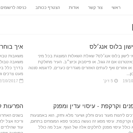
ראשי
צור קשר
אודות
הצטרף ככותב
כניסה לרשומים
ישון בלוס אנג׳לס
איך בוחר
 לישון בלוס אנג׳לס? שאלת השאלות המוצגת בכל מיני
משאבות טבולו
אינטרנט אם זה גוגל, או פייסבוק וכיוצ״ב. העיר מחולקת
משאבה טבולה 
ו אזורים ואף לעתים האזורים מוגדרים כערים, לדוגמא סנטה
בדרך כלל בע
ן...
מעט צרכים וח
5 דק'
12/10/2017
פנים וקרקפת - עיסוי עדין ומפנק
הפרעות קש
ם ליהנות מעור נעים וחלק ושיער מלא וחזק, הוא באמצעות
בשנים האחרונ
ם וקרקפת. עיסוי מסוג זה נעשה במכוני ספא המומחים בתחום,
וריכוז אצל י
כולל עיסוי מפנק לחלקים אלה של הגוף. אבל מה כולל
עוד שהילדים 