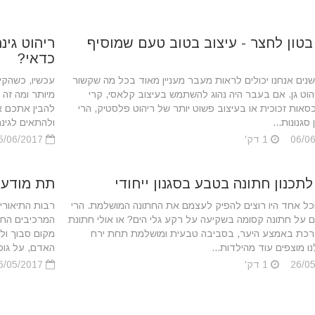
בטון לחצר - עיצוב בטוב טעם שמוסיף
ריהוט גינ
כדאי?
ים אנחנו יכולים לראות מעבר מעניין מאוד בכל מה שקשור
עכשיו, כשהקיץ
הוט גן. אם בעבר היה נהוג להשתמש בעיצוב קלאסי, קרי
מיותר ומה זה
סאות זכוכית או בעיצוב פשוט יותר של ריהוט פלסטיק, הרי
להבין אתכם א
סגנונות...
ולהתאים לגינה.
1 דק'
05/06/2017
לתכנון חתונה בטבע בסגנון ייחודי
תת מודע -
כל אחד היו רוצים להפיק לעצמם את החתונה המושלמת. הרי
רבות התיאורי
 על חתונה קסומה בשקיעה על רקע גלי הים? או אולי חתונת
המרכיבים החש
כת באמצע היער, בסביבה טבעית ומושלמת תחת ירח
מקום סבוך ולא
ו מוצפים עוד מהילדות...
האדם, על גופו
1 דק'
26/05/2017