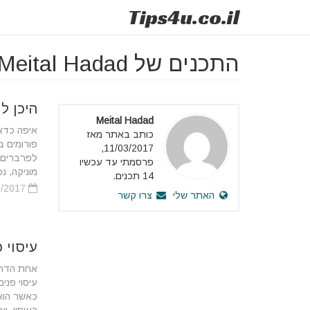
Tips
4u
.co.il
התכנים של Meital Hadad
היכן ל
Meital Hadad
איפה כדאי
כותב באתר מאז
פורומים ב
11/03/2017,
לפרברים א
פרסמתי עד עכשיו
מוניקה, נכו
14 תכנים.
19/10/2017
האתר שלי
צרו קשר
עיסוי 
אחת הדרכי
עיסוי פני
כאשר הוא 