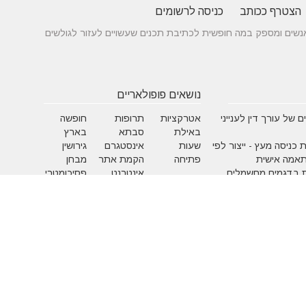
הצטרף ככותב
כניסה לרשומים
 בין אנשים ומספק במה חופשית לכתיבת תכנים שעשויים לעזור לגולשים
נושאים פופולאריים
 של עורך דין לענייני
אטרקציות
תרופות
חופשה
באילת
סבתא
בארץ
 כניסה מעץ - ייצור לפי
שעות
אינסטגרם
גירושין
תאמה אישית
פתיחה
הקמת אתר
מבחן
 בדגמים מחשמלים
אינטרנט
פסיכומטרי
מזג אוויר
מסחר
פסח
אלקטרוני
ראש השנה
צוואה
שירות
עסקים
לקוחות
מומלצים
בישראל
משחקים
איפור
אלטרנטיבי
בעלי ח