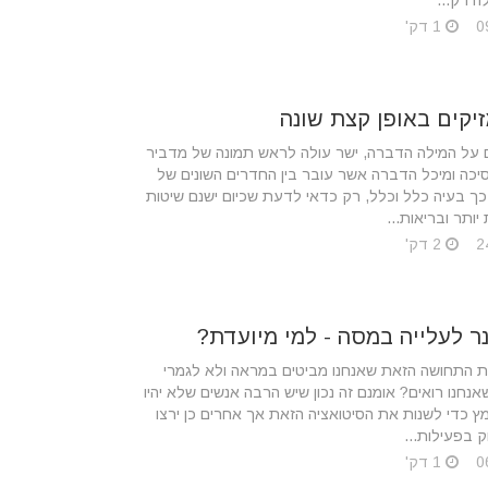
 רק...
1 דק'
יקים באופן קצת שונה
על המילה הדברה, ישר עולה לראש תמונה של מדביר
יכה ומיכל הדברה אשר עובר בין החדרים השונים של
 כך בעיה כלל וכלל, רק כדאי לדעת שכיום ישנם שיטות
יותר ובריאות...
2 דק'
ר לעלייה במסה - למי מיועדת?
ת התחושה הזאת שאנחנו מביטים במראה ולא לגמרי
נחנו רואים? אומנם זה נכון שיש הרבה אנשים שלא יהיו
ץ כדי לשנות את הסיטואציה הזאת אך אחרים כן ירצו
 בפעילות...
1 דק'