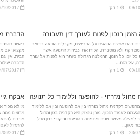
לו...
התופעה מתגלה
1 דק'
09/10/2017
 הזמן הנכון לפנות לעורך דין תעבורה
הדברת מז
ים בהם אנשים הנוהגים על הכבישים, מקבלים הודעה בדואר
כאשר חושבים 
מוצדקת ולא מוסברת, הכירו את עבירות התנועה אשר
מקצועי עם מס
ל יום, כל הזמן. ההמלצה הגדולה ביותר היא לפנות אל עורך
הבית. אין עם
ה, על מנת...
הדברה יעילות 
1 דק'
24/07/2017
 מחול מזרחי - להופעה וללימוד כל תנועה
אבקת גיינ
פשים רקדנית מחול מזרחי בין אם להופעה ובין אם ללימוד
מי לא מכיר א
הגעתם לעמוד הנכון!. מורן טנצמן היא רקדנית בטן ומחול
מרוצים ממה שא
ר למעלה מעשר שנים ומתמחה בהופעות וריקודי בטן מכל
מוכנים להתאמ
ר מגוון...
להתחיל לעסוק
1 דק'
06/06/2017