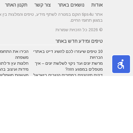
אודות
נושאים באתר
צור קשר
תקנון האתר
אתר tips4u הוקם במטרה לשתף מידע, טיפים והמלצות
במגוון תחומי החיים.
© 2026 כל הזכויות שמורות
טיפים ומידע חדש באתר
10 טיפים שיעזרו לכם להשיג דייט באתרי
הכירו את התחומים
הכרויות
משפחה
מרשת יונים ועד ניקוי לשלשת יונים – איך
חלונות עץ ודלתות
מטפלים במפגע הזה?
מידות ועיצוב בה
דקים סינטטיים במחירים הטובים בישראל
מעשנות חשמליות
נושאים באתר
אהבה
אופנה