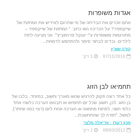
אגדות משופרות
אתם זוכרים את הבדיחה של מי שתרגם לאידיש את המחזות של
שייקספיר? על הכריכה הוא כתב: " המחזות של שייקספיר –
מתורגמות ומשופרות ע"י יענקל פרוימוביץ'". אני מציעה לתת
לילדים- נכדים לבחור סיפור ולהתחפש לדמויות...
קורה שוורץ
07/11/2010
1 דק'
תחמיאו לבן הזוג
כל אחד רוצה וזקוק להרגיש שהוא מוערך וחשוב, במיוחד, בלבו של
בן הזוג. לכן, חשוב שכל יום תחמיאו או תבטאו הערכה כלשהי אחד
כלפי השני, לפחות מחמאה או הערכה אחת ליום (רצוי כמה שיותר).
למשל, "תודה לך שהתחשבת...
מכון רעות - אריאלה מלצר
09/03/2012
1 דק'