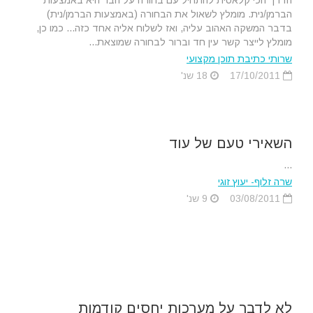
הדרך הכי קלאסית להתחיל עם בחורה על הבר היא באמצעות
הברמן/נית. מומלץ לשאול את הבחורה (באמצעות הברמן/נית)
בדבר המשקה האהוב עליה, ואז לשלוח אליה אחד כזה... כמו כן,
מומלץ לייצר קשר עין חד וברור לבחורה שמוצאת...
שרותי כתיבת תוכן מקצועי
17/10/2011
18 שנ'
השאירי טעם של עוד
...
שרה זלוף- יעוץ זוגי
03/08/2011
9 שנ'
לא לדבר על מערכות יחסים קודמות