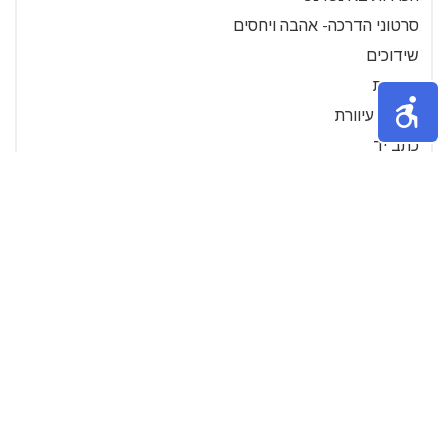
סרטוני הדרכה- אהבה ויחסים
שידוכים
נשיקות
פגישה עיוורת
כתב יד
»
6
5
4
3
2
1
תכנים פופולאריים
דייט ראשון במרכז הארץ - הרעיונות הטובים
ביותר
אח, דייט ראשון, אין כמו הירקמותו של
סיפור אהבה רומנטי. האמת היא
שדייטים ראשונים יכולים להרגיש כמו