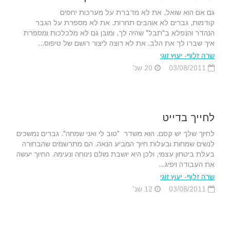
גם אם הוא שואל, את לא מדברת על מערכות יחסים
קודמות, גברים לא אוהבים תחרות. את לא מספרת על הגבר
הנהדר והנפלא ב"תבל" שהיה לך, ומובן גם לא מלכלכות ומספרת
איך שברו לך את הלב. את לא רוצה ליצור רושם של טיפוס...
שרה זלוף- יעוץ זוגי
03/08/2011
20 שנ'
לחייך בדייט
לחיוך שלך יש קסם. הוא משדר "טוב לי ואני שמחה". גברים נמשכים
לנשים שמחות ובעלות חיוך המביע הנאה. הם מתרשמים שהבחורה
בעלת ביטחון עצמי, ולכן היא יושבת מולם נינוחה ונעימה. החיוך יעשה
את העבודה ויפיג...
שרה זלוף- יעוץ זוגי
03/08/2011
12 שנ'