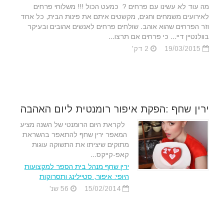
מה עוד לא עשינו עם פרחים ? כמעט הכול !!! משלוחי פרחים
לאירועים משמחים וחגים, מקשטים איתם את פינות הבית, כל אחד
וזר הפרחים שהוא אוהב. שולחים פרחים לאנשים אהובים ובעיקר
בוולנטיין דיי... כי פרחים אם תרצו...
19/03/2015
2 דק'
ירין שחף :הפקת איפור רומנטית ליום האהבה
לקראת היום הרומנטי של השנה מציע
המאפר ירין שחף להתאפר בהשראת
מתוקים שיציתו את התשוקה עוגות
קאפ-קייקס...
ירין שחף מנהל בית הספר למקצועות
היופי: איפור, סטיילינג ותסרוקות
15/02/2014
56 שנ'