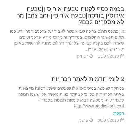
בכמה כסף לקנות טבעת אירוסין|טבעת
אירוסין בורסה|טבעת אירוסין זהב צהב| מה
לא מספרים לכם?
אין כמעט תחום צריכה שבו אפשר לעבוד על צרכנים חסרי ידע כמו
תחום תכשיטי היהלומים. במדריך זה מרוכז מידע עדכני וטיפים
שיעזרו לכם בקניה קביעה של ערך היהלום ניתנת להיעשות באופן
יסודי רק כשהוא עדיין...
13/07/2013
17 דק'
צילומי תדמית לאתר הכרויות
במחקר שנעשה במיסיסיפי גילו שאנשים ששמו תמונה מקצועית
באתר הכרויות קיבלו פי 26 יותר פניות מאשר אלו ששמו תמונה
סטנדרטית. ממליצה לבוא לעשות תמונות בסטודיו.
http://www.studio-liorit.co.il
רקפת
06/07/2013
9 שנ'