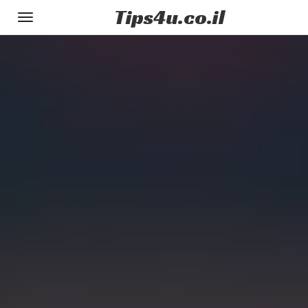
Tips
4u
.co.il
Toggle
gation