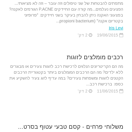
מתפתים להבטחות של שני טיפולים וזה עובר – וזה לא מציאותי...
הפצעים נעלמים...מה קורה עם החיידקים P.ACNE הגורמים לאקנה?
בפצעוני האקנה ניתן להבחין בעיקר בשני חיידקים: "פרופיוני
בקטריום אקנה" (propioni bacterium...
Iris Levi
19/06/2015
2 דק'
רכבים מומלצים לזוגות
מה הם הקריטריונים הנלווים לרכישת רכב לזוגות צעירים או מבוגרים
ללא ילדים? מה הם הרכבים המומלצים ביותר בקטגוריית הרכבים
הקטנים לזוגות ומשפחות צעירים? במה עדיף לזוג צעיר להשקיע את
כספו: ברכישת רכב...
11/06/2015
2 דק'
משלוחי פרחים - קסם טבעי עטוף בסרט...