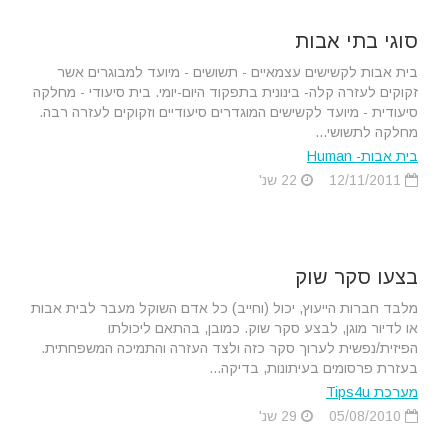
סוגי בתי אבות
בית אבות לקשישים עצמאיים - תשושים - מיועד למבוגרים אשר
זקוקים לעזרה קלה- בינונית בתפקוד היום-יומי. בית סיעודי - מחלקה
סיעודית - מיועד לקשישים המוגדרים סיעודיים וזקוקים לעזרה רבה.
מחלקה לתשושי...
בית אבות- Human
12/11/2011
22 שנ'
בצעו סקר שוק
מלבד חברות הייעוץ, יכול (וחייב) כל אדם השוקל מעבר לבית אבות
או לדיור מוגן, לבצע סקר שוק. כמובן, בהתאם ליכולתו
הפיזית/נפשית לערוך סקר כזה ולצד העזרה והתמיכה המשפחתית.
בעזרת פרסומים בעיתונות, בדיקה...
מערכת Tips4u
05/08/2010
29 שנ'