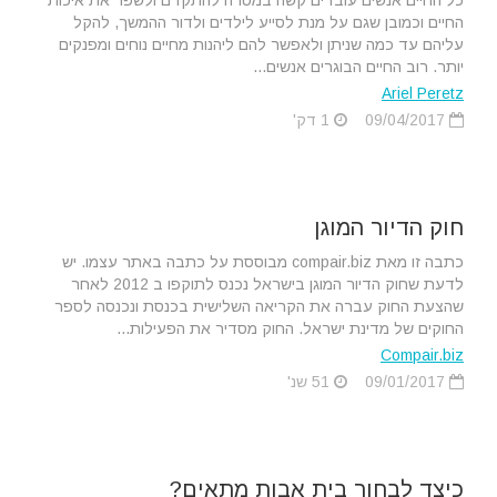
כל החיים אנשים עובדים קשה במטרה להתקדם ולשפר את איכות
החיים וכמובן שגם על מנת לסייע לילדים ולדור ההמשך, להקל
עליהם עד כמה שניתן ולאפשר להם ליהנות מחיים נוחים ומפנקים
יותר. רוב החיים הבוגרים אנשים...
Ariel Peretz
09/04/2017
1 דק'
חוק הדיור המוגן
כתבה זו מאת compair.biz מבוססת על כתבה באתר עצמו. יש
לדעת שחוק הדיור המוגן בישראל נכנס לתוקפו ב 2012 לאחר
שהצעת החוק עברה את הקריאה השלישית בכנסת ונכנסה לספר
החוקים של מדינת ישראל. החוק מסדיר את הפעילות...
Compair.biz
09/01/2017
51 שנ'
כיצד לבחור בית אבות מתאים?