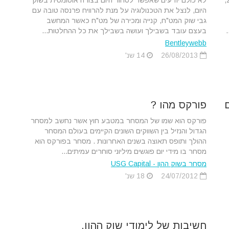
מאז רפורמת הפנסיה בשנת 2008,
לא כולם יודעים שאפשר לסחור היום בצורה אוטומטית בשוק
היום, לנצל את הטכנולוגיה על מנת להרוויח פרנסה טובה עם
גבי שוק המט"ח, קנייה ומכירה של מט"ח כאשר המחשב
בעצם עובד בשבילך ועושה בשבילך את כל ההחלטות...
Bentleywebb
26/08/2013
14 שנ'
פורקס מהו ?
פורקס הוא שמו של המסחר במטבע חוץ אשר נחשב למסחר
הגדול והנזיל בין השווקים השונים הקיימים בעולם המסחר
ההולך ותופס תאוצה בשנים האחרונות . מסחר בפורקס הוא
מסחר בו מידי יום פוגשים מיליוני סוחרים עמיתים...
מסחר בשוק ההון - USG Capital
24/07/2012
18 שנ'
חשיבות של לימודי שוק ההון.