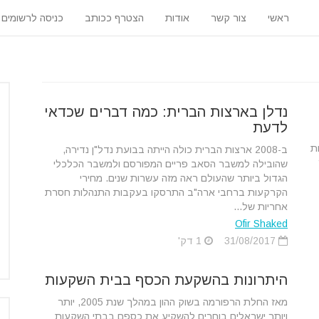
ראשי
צור קשר
אודות
הצטרף ככותב
כניסה לרשומים
נדלן בארצות הברית: כמה דברים שכדאי
לדעת
ת
ב-2008 ארצות הברית כולה הייתה בבועת נדל"ן נדירה,
שהובילה למשבר הסאב פריים המפורסם ולמשבר הכלכלי
הגדול ביותר שהעולם ראה מזה עשרות שנים. מחירי
הקרקעות ברחבי ארה"ב התרסקו בעקבות התנהלות חסרת
אחריות של...
Ofir Shaked
31/08/2017
1 דק'
היתרונות בהשקעת הכסף בבית השקעות
מאז החלת הרפורמה בשוק ההון במהלך שנת 2005, יותר
ויותר ישראלים בוחרים להשקיע את כספם בבתי השקעות