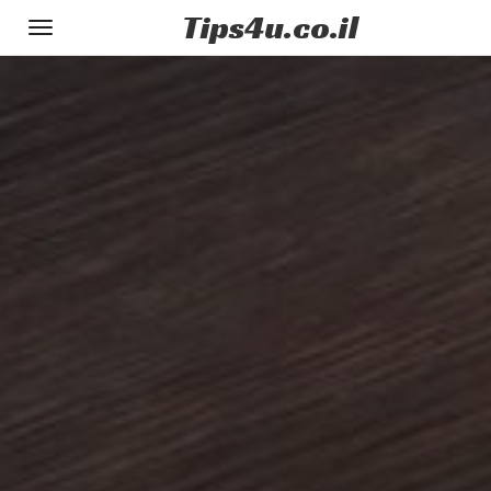
Tips
4u
.co.il
Toggle
gation