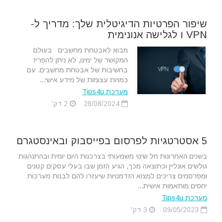
שיפור הפרטיות הדיגיטלית שלך: מדריך ל-
VPN ו לגלישה אנונימית
מבוא לאבטחת מחשבים בעולם
המקושר של ימינו, לא ניתן להפריז
בחשיבות של אבטחת מחשבים. עם
כמויות עצומות של מידע אישי...
מערכת Tips4u
28/08/2024
2 דק'
5 אסטרטגיות לפרסום בפייסבוק ובאינסטגרם
בשנים האחרונות חל שינוי משמעותי בצרכנות היום יומית ובהתנהגות
גולשים אונליין וכתוצאה מכך, הגיע הזמן שבו בעלי עסקים קטנים
ומפרסמים צריכים למצוא הזדמנויות שיעזרו להם לבנות מערכות
יחסים מותאמות אישית...
מערכת Tips4u
09/05/2023
3 דק'