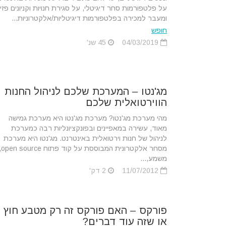
על פלטפורמות סחר דיגיטלי, על סגירת חנויות וקניונים פזיי
ומעבר למכירה בפלטפורמות דיגיטליות/אלקטרוניות...
חופש
04/03/2019
45 שנ'
מג'נטו – המערכת שלכם לניהול החנות
הווירטואלית שלכם
מהי מערכת מג'נטו? מערכת מג'נטו היא מערכת גמישה
מאוד, עשירה במאפיינים ובפונקציונליות רבה כמערכת
לניהול של חנות וירטואלית באינטרנט. מג'נטו היא מערכת
מסחר אלקטרונית המבוססת ע
משמע,...
11/07/2012
2 דק'
פורקס – האם פורקס זה רק מטבע חוץ
או שזה עוד דברים?