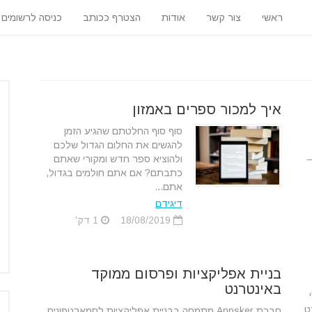
ראשי
צור קשר
אודות
הצטרף ככותב
כניסה לרשומים
איך למכור ספרים באמזון
סוף סוף החלטתם שהגיע הזמן
להגשים את החלום הגדול שלכם
–
ולהוציא ספר חדש ומקורי שאתם
כתבתם? אם אתם חולמים בגדול,
אתם...
דיגידם
18/08/2019
1 דק'
בניית אפליקציות ופרסום ממוקד
באינטרנט
ט
חברת Appsker מתמחה בבניית אפליקציות לסמארטפונים,