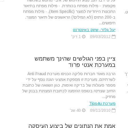
על פי דבריהם, מנוע החיפוש של איביי מחפש בשלושה
מקומות: · מילות מפתח בכותרת. · מילות מפתח בתיאור
התכונות הייחדיות למוצר (Item Specific). · מילות מפתח
ט.
ב-200 התוים (לא המילים!) הראשונים של תיאור המוצר.
חיפושים...
יעל גלזר- שיווק באינטרנט
09/03/2012
1 דק'
ציין בפני הגולשים שהינך משתמש
במערכת אנטי פרוד
ך
הרבה מאוד חברות סליקה הכניסו מערכת Anti Fraud
לשרתיהם. מערכת זו מספקת אמצעי הגנה נוסף על ידי
מספר פעולות של בדיקה ואימות, כגון השוואה של כתובת
החיוב שצויינה בטופס ההזמנה לכתובת המצוינת בבנק של
מחזיק...
מערכת Tips4u
09/11/2010
40 שנ'
אמת את הנתונים של ביצוע העיסקה