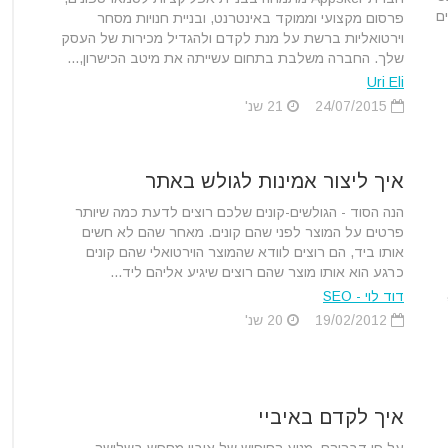
ם
פרסום מקצועי וממוקד באינטרנט, ובניית חנויות מסחר
וירטואליות ברשת על מנת לקדם ולהגדיל מכירות של העסק
שלך. החברה משלבת בתחום עשייתה את מיטב הכישרון,...
Uri Eli
24/07/2015
21 שנ'
איך ליצור אמינות לגולש באתר
הנה הסוד - הגולשים-קונים שלכם רוצים לדעת כמה שיותר
פרטים על המוצר לפני שהם קונים. מאחר שהם לא חשים
אותו ביד, הם רוצים לוודא שהמוצר הוירטואלי שהם קונים
כרגע הוא אותו מוצר שהם רוצים שיגיע אליהם ליד...
ל קוד פתוח open source,
דוד לוי - SEO
19/02/2012
20 שנ'
איך לקדם באיביי