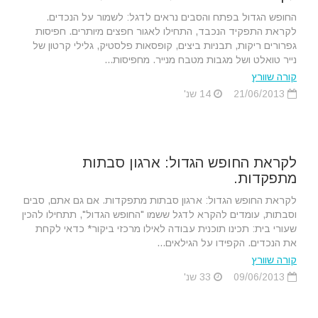
החופש הגדול בפתח והסבים נראים לדגל: לשמור על הנכדים.
לקראת התפקיד הנכבד, התחילו לאגור חפצים מיותרים. חפיסות
גפרורים ריקות, תבניות ביצים, קופסאות פלסטיק, גלילי קרטון של
נייר טואלט ושל מגבות מטבח מנייר. מחפיסות...
קורה שוורץ
21/06/2013
14 שנ'
לקראת החופש הגדול: ארגון סבתות
מתפקדות.
לקראת החופש הגדול: ארגון סבתות מתפקדות. אם גם אתם, סבים
וסבתות, עומדים להקרא לדגל ששמו "החופש הגדול", תתחילו להכין
שעורי בית: תכינו תוכנית עבודה לאילו מרכזי ביקור* כדאי לקחת
את הנכדים. הקפידו על הגילאים...
קורה שוורץ
09/06/2013
33 שנ'