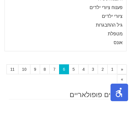
פענוח ציורי ילדים
ציורי ילדים
גיל ההתבגרות
מטפלת
אונס
11
10
9
8
7
6
5
4
3
2
1
«
»
תכנים פופולאריים
צעצועים מומלצים לילדים לפי גיל -
הצעצועים שהילדים שלכם יאהבו
בחירת הצעצועים הנכונים לתינוקות