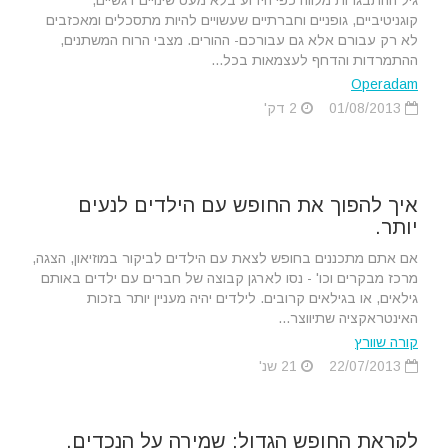
גיל ההתבגרות מלווה כפי הידוע בלא מעט שינויים רגשיים,
קוגניטיביים, גופניים וחברתיים שעשויים להיות מתסכלים ומאכזבים
לא רק עבורם אלא גם עבורכם- ההורים. מצבי הרוח המשתנים,
ההתמרדות והדחף לעצמאות בכל...
Operadam
01/08/2013
2 דק'
איך להפוך את החופש עם הילדים לנעים
יותר.
אם אתם מתכננים בחופש לצאת עם הילדים לביקור במוזיאון, הצגה,
מרכז מבקרים וכו' - נסו לארגן קבוצה של חברים עם ילדים באותם
גילאים, או בגילאים קרובים. לילדים יהיה מעניין יותר בזכות
האינטראקציה שתיווצר...
קורה שוורץ
22/07/2013
21 שנ'
לקראת החופש הגדול: שמירה על הנכדים.