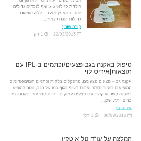
אם מחפשים רעיון נחמד לארגון יום
הולדת לגילאי 5-6 ואף לנכדים גדולים
יותר, במאמץ מזערי , ללא הוצאות
גדולות ועם תוצאות...
קורה שורץ
22/03/2015
1 דק'
טיפול באקנה בגב-פצעים/וכתמים ב-IPL עם
תוצאות|איריס לוי
אקנה גב – פצעים פצעונים, פרונקלים צלקות וכתמים חומים/אדומים
המופיעים באזור נסתר ופחות חשוף בגוף כמו על הגב, נוטה להופיע
כאקנה קשה ועיקשת עם פצעים עמוקים יותר וכתמי עור ופיגמנטציה
כהים יותר, שכן...
איריס לוי
06/09/2016
3 דק'
המלצה על עו"ד טל איטקין