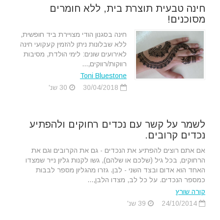
חינה טבעית תוצרת בית, ללא חומרים
מסוכנים!
חינה בסגנון הודי מצויירת ביד חופשית,
ללא שבלונות ניתן להזמין קעקועי חינה
לאירועים שונים: לימי הולדת, מסיבות
רווקות/רווקים,...
Toni Bluestone
30/04/2018
30 שנ'
לשמר על קשר עם נכדים רחוקים ולהפתיע
נכדים קרובים.
אם אתם רוצים להפתיע את הנכדים - גם את הקרובים וגם את
הרחוקים, בכל גיל (שלכם או שלהם), גשו לקנות גליון נייר שמצדו
האחד הוא אדום ובצד השני - לבן. גזרו מהגליון מספר לבבות
כמספר הנכדים. על כל לב, מצדו הלבן,...
קורה שורץ
24/10/2014
39 שנ'