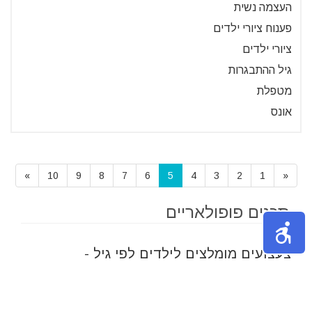
העצמה נשית
פענוח ציורי ילדים
ציורי ילדים
גיל ההתבגרות
מטפלת
אונס
»
10
9
8
7
6
5
4
3
2
1
«
תכנים פופולאריים
צעצועים מומלצים לילדים לפי גיל -
הצעצועים שהילדים שלכם יאהבו
בחירת הצעצועים הנכונים לתינוקות
היא חיונית להתפתחותם המוקדמת.