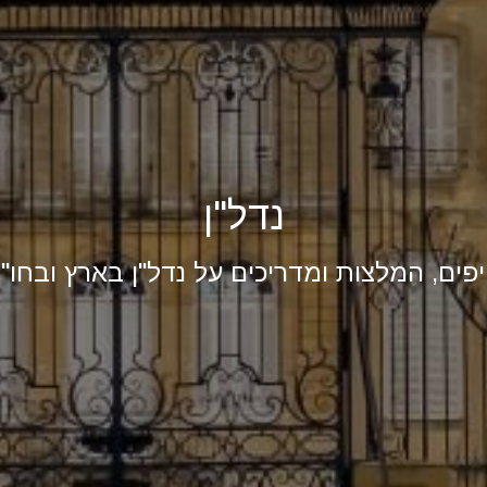
נדל"ן
פים, המלצות ומדריכים על נדל"ן בארץ ובחו"