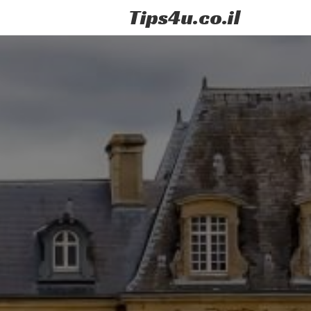
Tips
4u
.co.il