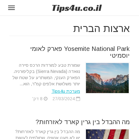
Tips
4u
.co.il
Toggle
gation
ארצות הברית
Yosemite National Park פארק לאומי
יוסמיטי
שמורת טבע למורדות הרכס סיירה
נוואדה (Sierra Nevada) בקליפורניה.
הפארק הענקי, המשתרע על שטח של
יותר משלושת אלפים קמ"ר, הוא...
מערכת Tips4u
27/03/2024
8 דק'
מה ההבדל בין גרין קארד לאזרחות?
מה ההבדל בין גרין קארד לאזרחות?
יש לא מעט אנשים, שחולמים לעשות