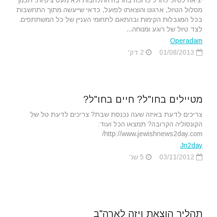
יציאה לטיול לחו"ל כרוכה בהרבה התלהבות ולא מעט ציפיות. תכנון
מסלול הטיול, ארגונו והוצאתו לפועל, כדאי שייעשה מתוך התחשבות
בכל המגבלות הקימות ובהתאם לתחומי העניין של כל המשתתפים.
לצד טיול של רוגע ומנוחה...
Operadam
01/08/2013
2 דק'
מטיילים בחו"ל? חיים בחו"ל?
צריכים לדעת באיזה שעה נכנסת שבת? צריכים לדעת טל של
הקונסוליה הקרובה? תמצאו הכל ועוד:
http://www.jewishnews2day.com/
Jn2day
03/11/2012
5 שנ'
תהליך הוצאת ויזה לארה"ב