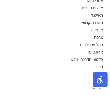
אתרי נופש
ארצות הברית
תאילנד
השכרת קרוואן
איטליה
צרפת
טיול עם ילדים
ארגנטינה
סרטוני הדרכה- נופש
הודו
גרמניה
דרכון
גניבות
הפלגות
ספרד