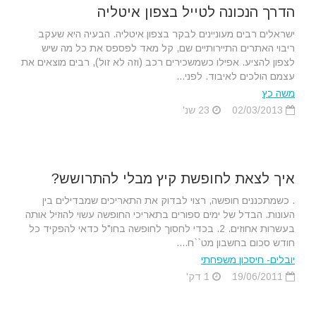
הדרך הנכונה לטייל בצפון איטליה
ישראלים רבים מעוניינים לבקר בצפון איטליה. הבעיה היא שעקב
ריבוי האתרים התיירותיים שם, קל מאד לפספס את כל מה שיש
לצפון להציע. אפילו כשמשכירים רכב (וזה לא זול), רבים מוצאים את
עצמם הולכים לאיבוד. לפני...
משה כץ
02/03/2013
23 שנ'
איך לצאת לחופשת קיץ מבלי להתרושש?
. כשמתכננים חופשה, רצוי לבדוק את התאריכים שמבדילים בין
העונות. הבדל של ימים ספורים בתאריכי החופשה עשוי להוזיל אותה
בעשרות אחוזים. 2. בכדי לחסוך לחופשה בחו"ל כדאי להפקיד כל
חודש סכום בחשבון מט``ח....
יובלים- חיסכון משפחתי
19/06/2011
1 דק'