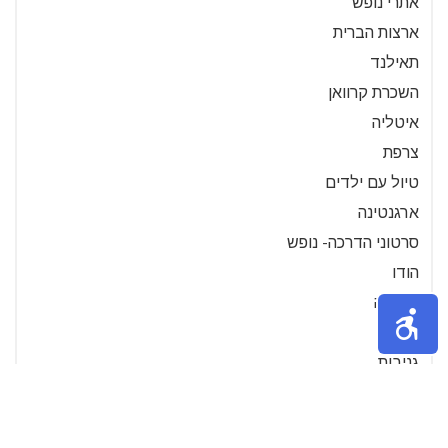
אתרי נופש
ארצות הברית
תאילנד
השכרת קרוואן
איטליה
צרפת
טיול עם ילדים
ארגנטינה
סרטוני הדרכה- נופש
הודו
גרמניה
דרכון
גניבות
הפלגות
ספרד