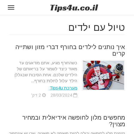
Tips
4u
.co.il
Toggle
gation
טיול עם ילדים
איך נותנים לילדים בחורף דברי מזון ושתייה
קרים
כשהחורף מגיע, אתם מודאגים עד
מאוד כיצד לשמור על בריאותם של
הילדים שלכם. אחת הסיבות שבגללן
הילד עלול לחלות בחורף...
מערכת Tips4u
28/03/2024
2 דק'
מחפשים מלון לחופשה אידיאלית ובמחיר
מצוין?
הזמנת מלון לחופשה יכולה להיות משימה לא פשוטה, שכן יש אינספור