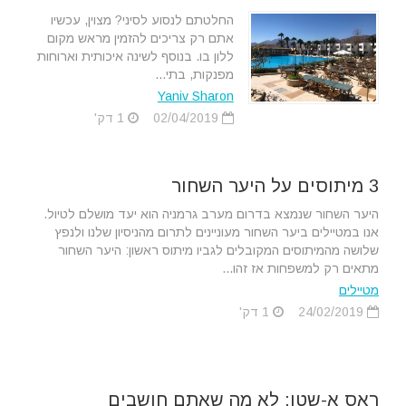
החלטתם לנסוע לסיני? מצוין, עכשיו
אתם רק צריכים להזמין מראש מקום
ללון בו. בנוסף לשינה איכותית וארוחות
מפנקות, בתי...
Yaniv Sharon
02/04/2019
1 דק'
3 מיתוסים על היער השחור
היער השחור שנמצא בדרום מערב גרמניה הוא יעד מושלם לטיול.
אנו במטיילים ביער השחור מעוניינים לתרום מהניסיון שלנו ולנפץ
שלושה מהמיתוסים המקובלים לגביו מיתוס ראשון: היער השחור
מתאים רק למשפחות אז זהו...
מטיילים
24/02/2019
1 דק'
ראס א-שטן: לא מה שאתם חושבים