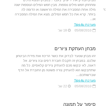
מבחן הבודק את ידיעתך בעברי. במבחן תמצא מילים
ומתחתן חמש מילים נוספות. מבין חמש המילים הנוספות ישנה
בד
מילה אחת המסבירה את המילה הראשונה או הדומה לה
ביותר. קרא את כל חמש המילים, מצא את המילה המסבירה
או...
מערכת Tips4u
05/08/2010
18 שנ'
מבחן העתקת ציורים
זהו מבחן שנועד לבדוק את כושר הריכוז ואת מידת הביטחון
שלכם. במבחן זה תקבלו חוברת דפים ובה ציורים. אל
דאגה, לא יבקשו מכם להעתיק ציירים קלאסיים. כל מה
שתתבקשו הוא להעתיק צורה פשוטה מן החוברת אל הדף
שברשותכם....
מערכת Tips4u
05/08/2010
22 שנ'
סיפור על תמונה