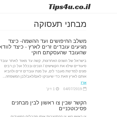
Tips
4u
.co.il
מבחני תעסוקה
משלב החיפושים ועד ההשמה- כיצד
מגיעים עובדים זרים לארץ - כיצד לוודא
שהעובד שהעסקתם חוקי
בישראל של השנים האחרונות, קשה עד מאוד לאתר עובדי
סיעודיים שילוו את הקשישים / הנכים ובכלל ועל כן רבים
פונים למדינות מעבר לים, על מנת עובדים זרים ולהביא
אותם לארץ וזאת כדי שיעניקו לאם/לאב/לבן המשפחה...
ארז
04/07/2019
1 דק'
הקשר שבין צו ראשון לבין מבחנים
פסיכוטכניים
צו ראשון הוא צו ההתייצבות אותו מקבלים המיועדים