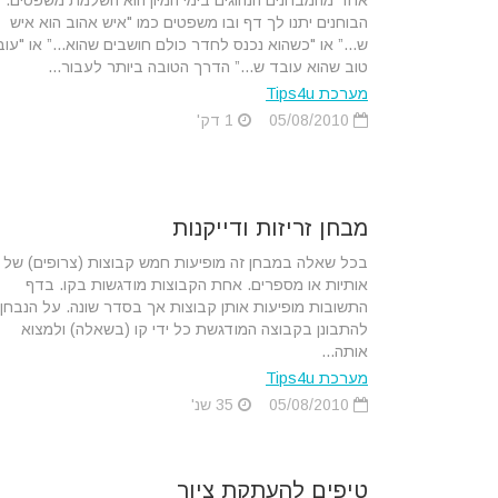
אחד מהמבחנים הנהוגים בימי המיון הוא השלמת משפטים.
הבוחנים יתנו לך דף ובו משפטים כמו "איש אהוב הוא איש
ש...” או "כשהוא נכנס לחדר כולם חושבים שהוא...” או "עו
טוב שהוא עובד ש...” הדרך הטובה ביותר לעבור...
מערכת Tips4u
05/08/2010
1 דק'
מבחן זריזות ודייקנות
בכל שאלה במבחן זה מופיעות חמש קבוצות (צרופים) של
אותיות או מספרים. אחת הקבוצות מודגשות בקו. בדף
התשובות מופיעות אותן קבוצות אך בסדר שונה. על הנבחן
להתבונן בקבוצה המודגשת כל ידי קו (בשאלה) ולמצוא
אותה...
מערכת Tips4u
05/08/2010
35 שנ'
טיפים להעתקת ציור