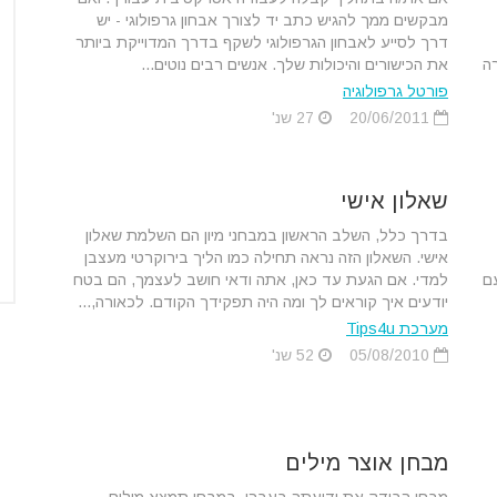
מבקשים ממך להגיש כתב יד לצורך אבחון גרפולוגי - יש
דרך לסייע לאבחון הגרפולוגי לשקף בדרך המדוייקת ביותר
ה
את הכישורים והיכולות שלך. אנשים רבים נוטים...
פורטל גרפולוגיה
20/06/2011
27 שנ'
שאלון אישי
בדרך כלל, השלב הראשון במבחני מיון הם השלמת שאלון
אישי. השאלון הזה נראה תחילה כמו הליך בירוקרטי מעצבן
1. לדבר עם
למדי. אם הגעת עד כאן, אתה ודאי חושב לעצמך, הם בטח
יודעים איך קוראים לך ומה היה תפקידך הקודם. לכאורה,...
מערכת Tips4u
05/08/2010
52 שנ'
מבחן אוצר מילים