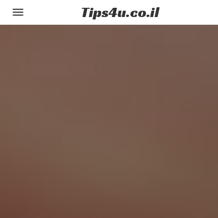
Tips
4u
.co.il
Toggle
gation