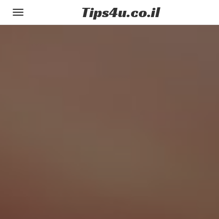
Tips
4u
.co.il
Toggle
gation