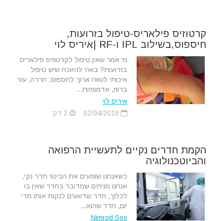
קרטוזיס פילאריס-טיפול בזרועות,
חיספוס,בשילוב IPL ו-RF |איריס לוי
מי אמר שאין טיפול לקרטוזיס פילאריס
בזרועות? בוא/י להיווכח שיש טיפול
איכותי לטווח ארוך לחספוס, חררה, עור
ברווז, אדמומיות...
איריס לוי
02/04/2019
2 דק'
הקמת חדרים נקיים לתעשיית הרפואה
והביוטכנולוגיה
כשאנחנו שומעים את הביטוי חדר נקי,
אנחנו מניחים שמדובר בחדר שאין בו
לכלוך, חדר שדואגים לנקות אותו מדי
יום, חדר שהוא...
Nimrod Seo