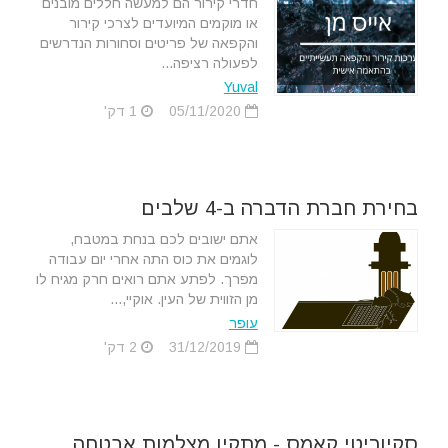
חדרי קירור הם למעשה חללים מובנים
או מוקמים המיועדים לצרכי קירור
והקפאה של פריטים וסחורות הנדרשים
לפעולה רציפה...
Yuval
05/11/2020
1 דק'
בחירת חברת הדברה ב-4 שלבים
אתם ישובים לכם בנחת במטבח,
לוגמים את כוס התה אחרי יום עבודה
מפרך. לפתע אתם רואים חרק מגיח לו
מן הזווית של העין. אוקיי,...
עופר
31/12/2019
2 דק'
סקיוריטי קאמס - מתקין מצלמות אבטחה