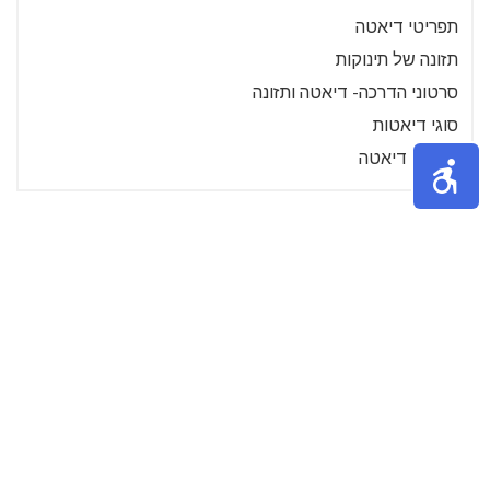
תפריטי דיאטה
תזונה של תינוקות
סרטוני הדרכה- דיאטה ותזונה
סוגי דיאטות
מתכוני דיאטה
»
2
1
אודות
נושאים באתר
צור קשר
תקנון האתר
הצטרף ככותב
כניסה לרשומים
אתר tips4u הוקם במטרה לשתף מידע, טיפים והמלצות בין אנשים
ומספק במה חופשית לכתיבת תכנים שעשויים לעזור לגולשים במגוון
תחומי החיים.