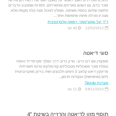
לחולים סוכרתיים חשוב לשמור על משקל הגוף ועל רמות תקינות של
סוכר בדם, גם כשהם מארחים ומתארחים, ולמרות שמטבע הדברים
התזונה שלהם בפסח משתנה. מומלץ לאכול מצה קלה מקמח מלא.
מצה זו מכילה פחות פחמימות ויותר...
ד"ר יעל טוקצ'ינסקי- רפואה אלטרנטיבית
12/02/2012
43 שנ'
סוגי דיאטה
פופקורן סוג דם כרוב- מרק כרוב דרך המלך סקרסדייל כאסח
נטולת סוכר אשכוליות מטבוליזים קורנפלקס טרנס תאורתית
פריטקין דיאט קלאב 3 הימים חלבונים חוויה בירוק מאקרוביוטית
לחם (פחמימות) הנקודות חרמון...
מערכת Tips4u
04/11/2010
11 שנ'
תוסף מזון לדיאטה והרזייה בשיטת "4