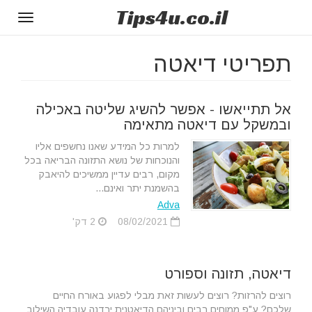
Tips
4u
.co.il
Toggle
gation
תפריטי דיאטה
אל תתייאשו - אפשר להשיג שליטה באכילה
ובמשקל עם דיאטה מתאימה
למרות כל המידע שאנו נחשפים אליו
והנוכחות של נושא התזונה הבריאה בכל
מקום, רבים עדיין ממשיכים להיאבק
בהשמנת יתר ואינם...
Adva
08/02/2021
2 דק'
דיאטה, תזונה וספורט
רוצים להרזות? רוצים לעשות זאת מבלי לפגוע באורח החיים
שלכם? ע"פ ממוחים רבים וביניהם הדיאטנית ירדנה עובדיה השילוב