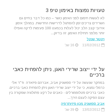
טעויות נפוצות באימון טיפ 3
לא לעשות חימום לפני האימון כושר – כמו כל דבר בחיים גם
השרירים צריכים זמן להסתגל לדרישות החדשות. במהלך אימון
אירובי קצב הלב יכול לעלות בכמעט 100 פעימות לדקה ואפילו
יותר מלפני תחילת האימון. זה בדיוק...
ויקטור שנקל
11/02/2012
16 שנ'
על ידי ייצוב שרירי האגן, ניתן להפחית כאבי
ברכיים
במחקר שנעשה על ידי ספושניק אביב, אברהם פיזאדה וד"ר אלי
כרמלי נמצא, כי על ידי ייצוב שרירי האגן ניתן להפחית כאבי ברכיים.
כאבי ברכיים פטלופמורלים - כאבים על רקע פתולוגיה שמקורה בין
עצם הפיקה לעצם הירך...
אביב ספושניק מכון פיזיותרפיה
13/02/2012
39 שנ'