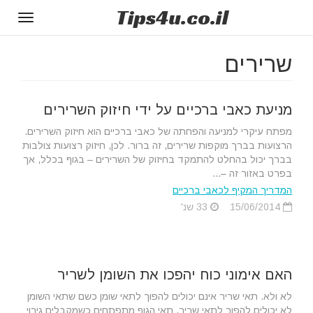
Tips
4u
.co.il
Toggle
gation
שרירים
מניעת כאבי ברכיים על ידי חיזוק השרירים
מפתח עיקרי למניעה והפחתה של כאבי ברכיים הוא חיזוק השרירים.
הרצועות בברך מוקפות שרירים, זה ברור. לכן, חיזוק רצועות צולבות
בברך יכול בהחלט להתמקד בחיזוק של השרירים – בגוף בכלל, אך
בפרט באזור זה –...
המדריך המקיף לכאבי ברכיים
15/06/2014
33 שנ'
האם אימוני כוח יהפכו את השומן לשריר
לא ולא. תאי שריר אינם יכולים להפוך לתאי שומן כשם שתאי השומן
לא יכולים להפוך לתאי שריר. תאי הגוף מתפתחים כשמקבלים גירוי