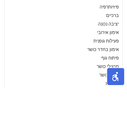
פיזיותרפיה
ברכיים
יציבה נכונה
אימון אירובי
פעילות גופנית
אימון בחדר כושר
פיתוח גוף
תרגילי כושר
אימון כושר
בריאות
אימונים
אירובי
הריון ולידה
פעילות גופנית בהריון
הריון