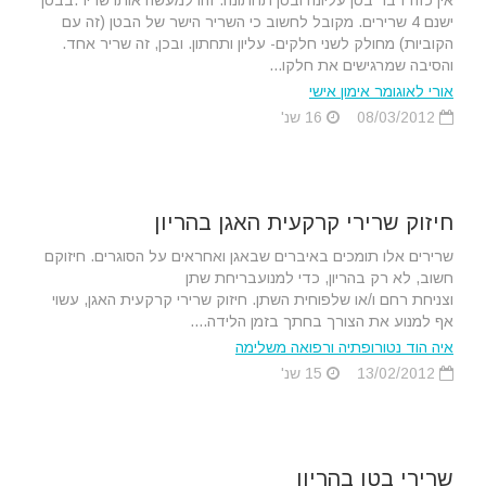
אין כזה דבר בטן עליונה ובטן תחתונה. זהו למעשה אותו שריר.בבטן
ישנם 4 שרירים. מקובל לחשוב כי השריר הישר של הבטן (זה עם
הקוביות) מחולק לשני חלקים- עליון ותחתון. ובכן, זה שריר אחד.
והסיבה שמרגישים את חלקו...
אורי לאוגומר אימון אישי
08/03/2012
16 שנ'
חיזוק שרירי קרקעית האגן בהריון
שרירים אלו תומכים באיברים שבאגן ואחראים על הסוגרים. חיזוקם
חשוב, לא רק בהריון, כדי למנועבריחת שתן
וצניחת רחם ו/או שלפוחית השתן. חיזוק שרירי קרקעית האגן, עשוי
אף למנוע את הצורך בחתך בזמן הלידה....
איה הוד נטורופתיה ורפואה משלימה
13/02/2012
15 שנ'
שרירי בטן בהריון