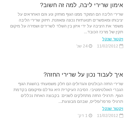
אימון שרירי ליבה, למה זה חשוב?
שרירי הליבה הם המוקד ממנו הגוף מוחזק ונע והם האחראים על
יציבותו ומאפשרים תנועתיות נכונה ומאוזנת. חיזוק שרירי הליבה
משפר את היציבה על ידי איזון בין השלד לשרירים ושמירה על מיקום
תקין של מרכז הכובד...
ויקטור שנקל
11/02/2012
24 שנ'
איך לעבוד נכון על שרירי החזה?
שרירי החזה הבולטים והגדולים הם חלק משמעותי בהשגת הגוף
הגברי האולטימטיבי. הסיבה העיקרית היא גודלם ומיקומם בקדמת
הגוף. תרגילי החזה מתחלקים לשניים: בקבוצה האחת נכללים
תרגילי פרפר/פלייס, שבהם מבוצעת...
ויקטור שנקל
11/02/2012
1 דק'