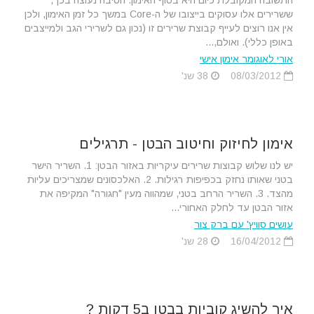
התשובה המקובלת כיום היא בסוף האימון. הסיבה נעוצה בכך,
ששרירים אלו עסוקים בייצובו של ה-Core במשך כל זמן האימון, ולכן
אין אנו רוצים לעייף קבוצת שרירים זו (נכון גם לשרירי הגב ולמייצבים
באופן כללי). ואולם,...
אורי לאוגומר אימון אישי
08/03/2012
38 שנ'
אימון לחיזוק וחיטוב הבטן - תרגילים
יש לנו שלוש קבוצות שרירים עיקריות באזור הבטן: 1. השריר הישר
בטני שאותו נחזק בכפיפות רגילות. 2. האלכסונים שמצריכים עליות
מהצד. 3. השריר הרחב בטני, שמהווה מעין "חגורה" המקיפה את
אזור הבטן עד לחלק האחורי...
עושים סוויץ' עם ברק צור
16/04/2012
28 שנ'
איך להשיג קוביות בבטן ב5 דקות ?