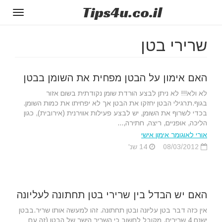
Tips
4u
.co.il
Toggle
gation
שרירי בטן
האם אימון על הבטן מפחית את השומן בבטן
לא ולא!!! לא ניתן לבצע הורדת שומן נקודתית בשום אזור
בגוף.תרגילי הבטן יחזקו את הבטן אך לא יפחיתו את כמות השומן.
בכדי לשרוף את השומן, יש לבצע פעילות אווירנית (אירובית), כגון
הליכה, אופניים, ריצה, חתירה,...
אורי לאוגומר אימון אישי
08/03/2012
14 שנ'
האם יש הבדל בין שרירי בטן תחתונה לעליונה
אין כזה דבר בטן עליונה ובטן תחתונה. זהו למעשה אותו שריר.בבטן
ישנם 4 שרירים. מקובל לחשוב כי השריר הישר של הבטן (זה עם