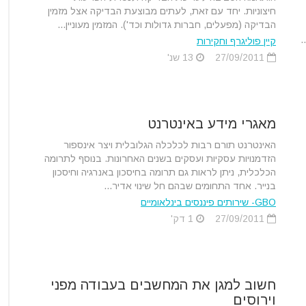
חיצוניות. יחד עם זאת, לעתים מבוצעת הבדיקה אצל מזמין
הבדיקה (מפעלים, חברות גדולות וכד'). המזמין מעוניין...
.
קיין פוליגרף וחקירות
27/09/2011
13 שנ'
מאגרי מידע באינטרנט
האינטרנט תורם רבות לכלכלה הגלובלית ויצר אינספור
הזדמנויות עסקיות ועסקים בשנים האחרונות. בנוסף לתרומה
הכלכלית, ניתן לראות גם תרומה בחיסכון באנרגיה וחיסכון
בנייר. אחד התחומים שבהם חל שינוי אדיר...
GBO- שירותים פיננסים בינלאומיים
27/09/2011
1 דק'
חשוב למגן את המחשבים בעבודה מפני
וירוסים