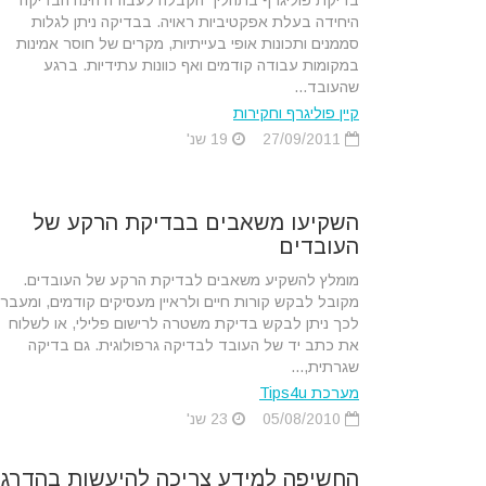
בדיקת פוליגרף בתהליך הקבלה לעבודה הינה הבדיקה
היחידה בעלת אפקטיביות ראויה. בבדיקה ניתן לגלות
סממנים ותכונות אופי בעייתיות, מקרים של חוסר אמינות
במקומות עבודה קודמים ואף כוונות עתידיות. ברגע
שהעובד...
קיין פוליגרף וחקירות
27/09/2011
19 שנ'
השקיעו משאבים בבדיקת הרקע של
העובדים
מומלץ להשקיע משאבים לבדיקת הרקע של העובדים.
מקובל לבקש קורות חיים ולראיין מעסיקים קודמים, ומעבר
לכך ניתן לבקש בדיקת משטרה לרישום פלילי, או לשלוח
את כתב יד של העובד לבדיקה גרפולוגית. גם בדיקה
שגרתית,...
מערכת Tips4u
05/08/2010
23 שנ'
החשיפה למידע צריכה להיעשות בהדרג