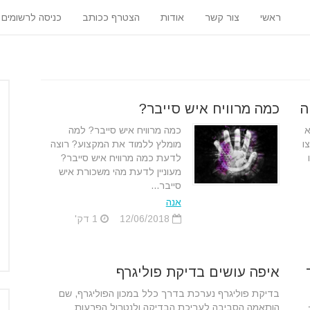
ראשי
צור קשר
אודות
הצטרף ככותב
כניסה לרשומים
ה
כמה מרוויח איש סייבר?
א
כמה מרוויח איש סייבר? למה
ו
מומלץ ללמוד את המקצוע? רוצה
לדעת כמה מרוויח איש סייבר?
מעוניין לדעת מהי משכורת איש
סייבר...
אנה
12/06/2018
1 דק'
איפה עושים בדיקת פוליגרף
בדיקת פוליגרף נערכת בדרך כלל במכון הפוליגרף, שם
הותאמה הסביבה לעריכת הבדיקה ולנטרול הפרעות