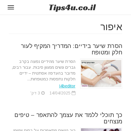
Tips
4u
.co.il
Toggle
gation
איפור
הסרת שיער בידיים: המדריך המקיף לעור
חלק ומטופח
הסרת שיער מהידיים נפוצה בקרב
גברים ונשים ממגוון סיבות. עבור רבים,
מדובר בהעדפה אסתטית – ידיים
חלקות נתפסות כמטופחות...
I4beditor
14/04/2025
3 דק'
כך תוכלי ללמד את עצמך להתאפר – טיפים
מנצחים
רוב הנשים מתאפרות על בסיס יומיומי.