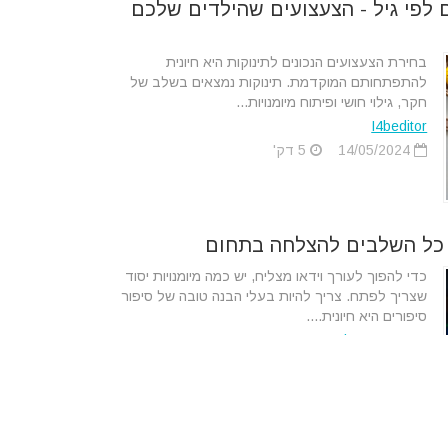
 לפי גיל - הצעצועים שהילדים שלכם
בחירת הצעצועים הנכונים לתינוקות היא חיונית
להתפתחותם המוקדמת. תינוקות נמצאים בשלב של
חקר, גילוי חושי ופיתוח מיומנויות...
I4beditor
14/05/2024
5 דק'
- כל השלבים להצלחה בתחום
כדי להפוך לעורך וידאו מצליח, יש כמה מיומנויות יסוד
שצריך לפתח. צריך להיות בעלי הבנה טובה של סיפור
סיפורים היא חיונית....
מערכת Tips4u
18/02/2024
3 דק'