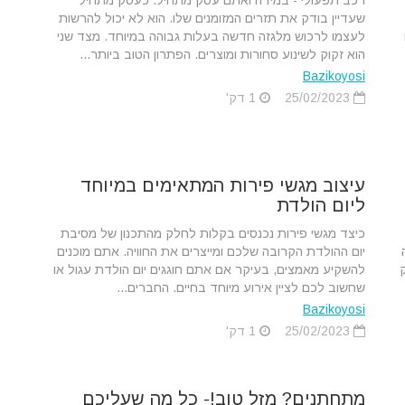
רכב תפעולי - במידה ואתם עסק מתחיל. כעסק מתחיל
שעדיין בודק את תזרים המזומנים שלו. הוא לא יכול להרשות
לעצמו לרכוש מלגזה חדשה בעלות גבוהה במיוחד. מצד שני
הוא זקוק לשינוע סחורות ומוצרים. הפתרון הטוב ביותר...
Bazikoyosi
25/02/2023
1 דק'
עיצוב מגשי פירות המתאימים במיוחד
ליום הולדת
כיצד מגשי פירות נכנסים בקלות לחלק מהתכנון של מסיבת
יום ההולדת הקרובה שלכם ומייצרים את החוויה. אתם מוכנים
להשקיע מאמצים, בעיקר אם אתם חוגגים יום הולדת עגול או
שחשוב לכם לציין אירוע מיוחד בחיים. החברים...
Bazikoyosi
25/02/2023
1 דק'
מתחתנים? מזל טוב!- כל מה שעליכם