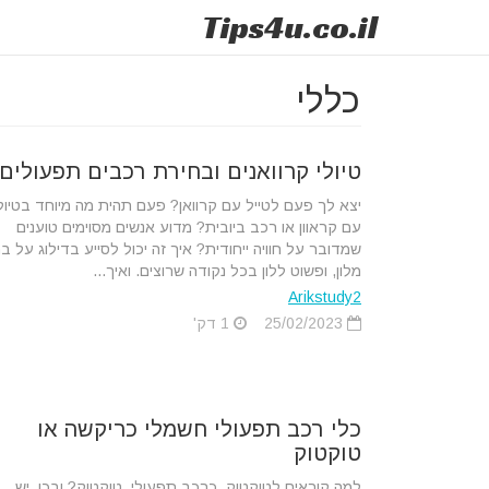
Tips
4u
.co.il
כללי
טיולי קרוואנים ובחירת רכבים תפעולים
יצא לך פעם לטייל עם קרוואן? פעם תהית מה מיוחד בטיול
עם קראוון או רכב ביובית? מדוע אנשים מסוימים טוענים
שמדובר על חוויה ייחודית? איך זה יכול לסייע בדילוג על בת
מלון, ופשוט ללון בכל נקודה שרוצים. ואיך...
Arikstudy2
25/02/2023
1 דק'
כלי רכב תפעולי חשמלי כריקשה או
טוקטוק
למה קוראים לטוקטוק, כרכב תפעולי, טוקטוק? ובכן, יש