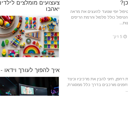
ן?
צעצועים מומלצים לילדים
יאהבו
יפול יופי שנועד להעצים את מראה
הטיפול כולל סלסול והרמת הריסים
ת...
5 דק'
איך להפוך לעורך וידאו 
 רחפן, חיוני להבין את מרכיביו וכיצד
רחפנים מורכבים בדרך כלל ממסגרת,
.
3 דק'