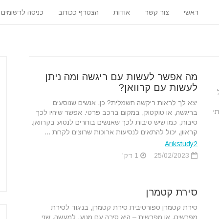
ראשי
צור קשר
אודות
הצטרף ככותב
כניסה לרשומים
מה אפשר לעשות עם ריגשה ומה ניתן
לעשות עם קרוואן?
יצא לך לראות ריקשה חשמלית? כן, אנשים שנוסעים
י
בריגשה, או טוקטוק, במקום ברכב פרטי. אפשר שיהיו לכך
סיבות, כמו שיש סיבות לכך שאנשים בוחרים לנסוע בקרוואן.
קראוון, יכול להתאים לנסיעות ארוכות שרוצים לקחת ...
Arikstudy2
25/02/2023
1 דק'
סירת קטמרן
סירת קטמרן ספורטיבית סירת קטמרן, בניגוד לסירת
מפרשים, או מפרשית – היא סירה עם מנוע. למעשה, שני