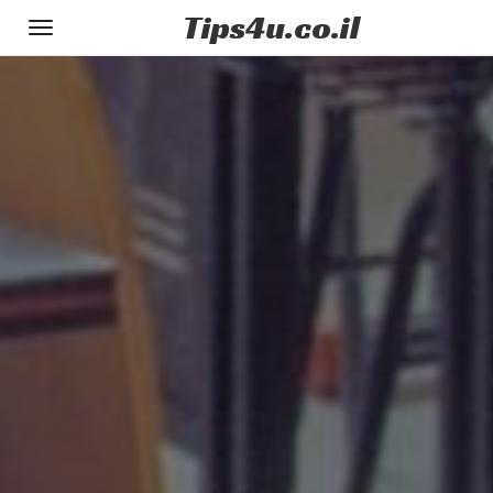
Tips
4u
.co.il
Toggle
gation