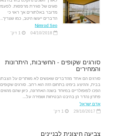
לאורך השנים נתקלנו בהרבה מאו
סוגים של סגירת מרפסות. לפעמי
מדובר באלתורים אך ראוי כי
הדברים ייעשו היטב, כמו שצריך...
Nimrod Seo
04/10/2018
1 דק'
סורגים שקופים - החשיבות, היתרונות
והמחירים
סורגים הם אחד מהדברים שאנשים לא מוותרים על הצבתם
בבית, וההיצע בימינו בתחום הזה הוא רחב. סורגים שקופים
הפכו לפופולריים במיוחד בשנה האחרונה, כיוון שהם מהווים
פתרון נהדר הן בהיבט הבטיחות ושמירה על...
אדם ישראל
29/10/2017
1 דק'
צביעה חיצונית לבניינים