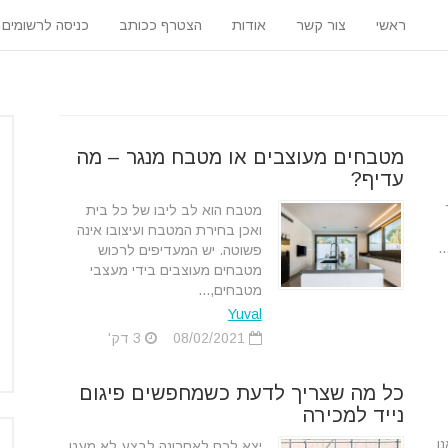
ראשי
צור קשר
אודות
הצטרף ככותב
כניסה לרשומים
מטבחים מעוצבים או מטבח מנגר – מה
עדיף?
מטבח הוא לב ליבו של כל בית
ואכן בחירת המטבח ועיצובו אינה
.
פשוטה. יש המעדיפים לרכוש
מטבחים מעוצבים בידי מעצבי
מטבחים,...
Yuval
08/02/2021
3 דק'
כל מה שצריך לדעת כשמחפשים פיגום
נייד למכירה
ו
יצא לכם לאחרונה לבצע לא מעט