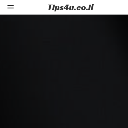
Tips
4u
.co.il
Toggle
gation