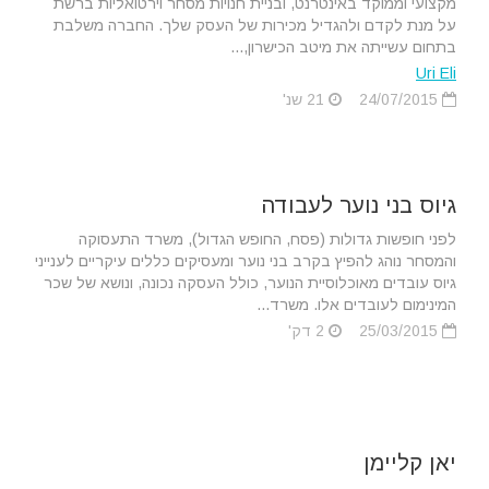
מקצועי וממוקד באינטרנט, ובניית חנויות מסחר וירטואליות ברשת
על מנת לקדם ולהגדיל מכירות של העסק שלך. החברה משלבת
בתחום עשייתה את מיטב הכישרון,...
Uri Eli
24/07/2015
21 שנ'
גיוס בני נוער לעבודה
לפני חופשות גדולות (פסח, החופש הגדול), משרד התעסוקה
והמסחר נוהג להפיץ בקרב בני נוער ומעסיקים כללים עיקריים לענייני
גיוס עובדים מאוכלוסיית הנוער, כולל העסקה נכונה, ונושא של שכר
המינימום לעובדים אלו. משרד...
25/03/2015
2 דק'
יאן קליימן