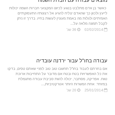
כאשר בן אדם מתלבט בנוגע לכיוונו המקצועי חברות השמה יכולות
לייעץ ולכוון כך שהאדם יצליח להגיע אל רצונותיו התעסוקתיים
האמיתיים ולגלות מה באמת מעוניין לעשות בחייו. בדרך זו ניתן
לקבל תמונה מלאה על...
02/02/2014
36 שנ'
עבודה בחו"ל עבור ירדנה עובדיה
אם בחרתם לעבוד בחו"ל תחשבו טוב טוב לפניי שאתם טסים, בדקו
את כל האפשרויות בטח ובטח אם מדובר על התחייבות ארוכת
טווח. אפריקה, מסתבר, יכולה להוות סביבת עבודה מתגמלת
במיוחד: אחת המשרות היותר אטרקטיביות,...
25/01/2014
20 שנ'