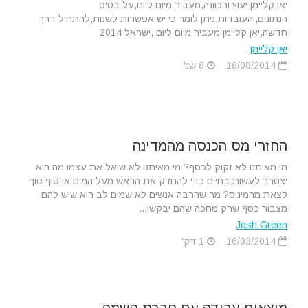
יאן קליימן יעוץ והכוונה,מעביר מיום ליום,על בסיס
הנתונים,והעובדות,ניתן לומר כי יש אפשרות לשנות,להתחיל דרך
חדשה,יאן קליימן מעביר מיום ליום ,ישראל 2014
יאן קליימן
18/08/2014
8 שנ'
החזרי מס הכנסה מהמדינה
מי מאיתנו לא זקוק לכסף? מי מאיתנו לא שואל את עצמו מה הוא
יצטרך לעשות בחיים כדי להחזיק את הראש מעל המים או סוף סוף
לצאת מהמינוס? מה שהרבה אנשים לא שמים לב הוא שיש להם
מצבור כסף שרק מחכה שהם יבקשו...
Josh Green
16/03/2014
1 דק'
מוצאים עבודה עם חברת השמה