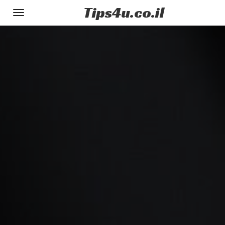
Tips
4u
.co.il
Toggle
gation