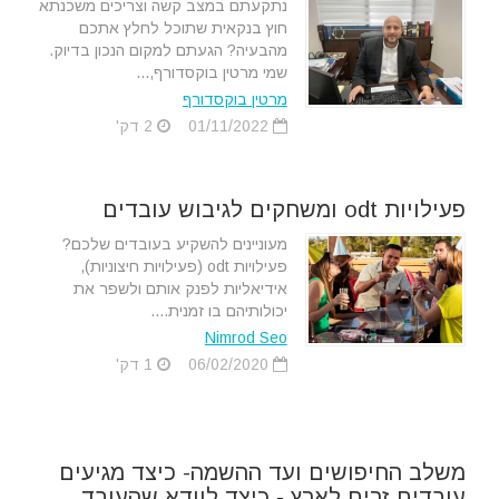
נתקעתם במצב קשה וצריכים משכנתא
חוץ בנקאית שתוכל לחלץ אתכם
מהבעיה? הגעתם למקום הנכון בדיוק.
שמי מרטין בוקסדורף,...
מרטין בוקסדורף
01/11/2022
2 דק'
פעילויות odt ומשחקים לגיבוש עובדים
מעוניינים להשקיע בעובדים שלכם?
פעילויות odt (פעילויות חיצוניות),
אידיאליות לפנק אותם ולשפר את
יכולותיהם בו זמנית....
Nimrod Seo
06/02/2020
1 דק'
משלב החיפושים ועד ההשמה- כיצד מגיעים
עובדים זרים לארץ - כיצד לוודא שהעובד