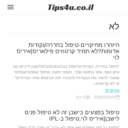
Tips
4u
.co.il
Toggle
gation
לא
היזהרו מחיקויים-טיפול בחררה/נקודות
אדומות?לא תמיד קרטוזיס פילאריס|איריס
לוי
"טיפול בחררה, נקודות אדומות בגב/בפנים/בחזה/ישבן וירכיים עם
איזון הגוף, שינוי בתזונה שלך, תוספי תזונה, וטיפול קוסמטי/אסתטי
שנועד להסיר את הנקודות ולהבהיר את הכתמים אחרי הגירודים" -
זה לא קרטוזיס...
איריס לוי
23/02/2018
3 דק'
טיפול בפצעים בישבן זה לא טיפול פנים
לישבן|איריס לוי,טיפול ב-IPL
"ניסיתי כל מיני טיפולים ואף אחד לא עבד" זה מוכר לך? טיפול