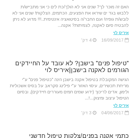
האם זה מוכר לך? שנים אני לא הולך/כת לים כי אני מתבייש/ת
ללבוש בגד ים שיראו את הפצעים, הכתמים, הצלקות! שנים אני לא
לובש/ת גופיה! ועם החבר/ה בסיטואציה אינטימית..!!! מדוע לא ניתן
להבטיח סיום לאקנה, לצמיתות? אקנה...
איריס לוי
16/09/2017
4 דק'
"טיפול פנים" בישבן? לא עובד על החיידקים
הגורמים לאקנה בישבן|איריס לוי
הגישה המקובלת בטיפול אקנה בישבן הינה "כטיפול פנים" ע"י
מריחת תכשירים, עיסוי האזור ע"י פילינג סקראב על בסיס אשכוליות
ולימון, אדים לריכוך (ידוע שמים חמים מעוררים חיידקים), ובסיום
הטיפול עיצוב ומיצוק...!...
איריס לוי
04/06/2017
3 דק'
כתמי אקנה בפנים/צלקות טיפול חדשני