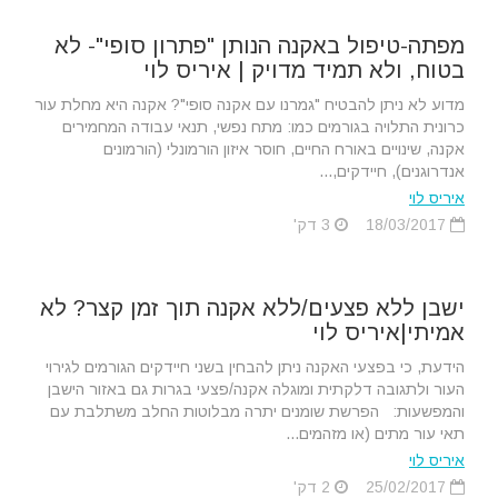
מפתה-טיפול באקנה הנותן "פתרון סופי"- לא
בטוח, ולא תמיד מדויק | איריס לוי
מדוע לא ניתן להבטיח "גמרנו עם אקנה סופי"? אקנה היא מחלת עור
כרונית התלויה בגורמים כמו: מתח נפשי, תנאי עבודה המחמירים
אקנה, שינויים באורח החיים, חוסר איזון הורמונלי (הורמונים
אנדרוגנים), חיידקים,...
איריס לוי
18/03/2017
3 דק'
ישבן ללא פצעים/ללא אקנה תוך זמן קצר? לא
אמיתי|איריס לוי
הידעת, כי בפצעי האקנה ניתן להבחין בשני חיידקים הגורמים לגירוי
העור ולתגובה דלקתית ומוגלה אקנה/פצעי בגרות גם באזור הישבן
והמפשעות: הפרשת שומנים יתרה מבלוטות החלב משתלבת עם
תאי עור מתים (או מזהמים...
איריס לוי
25/02/2017
2 דק'