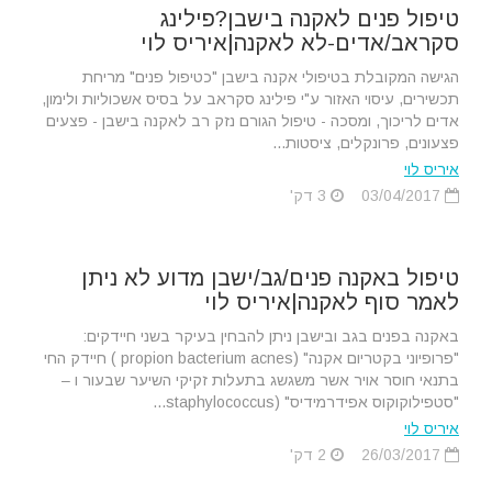
טיפול פנים לאקנה בישבן?פילינג
סקראב/אדים-לא לאקנה|איריס לוי
הגישה המקובלת בטיפולי אקנה בישבן "כטיפול פנים" מריחת
תכשירים, עיסוי האזור ע"י פילינג סקראב על בסיס אשכוליות ולימון,
אדים לריכוך, ומסכה - טיפול הגורם נזק רב לאקנה בישבן - פצעים
פצעונים, פרונקלים, ציסטות...
איריס לוי
03/04/2017
3 דק'
טיפול באקנה פנים/גב/ישבן מדוע לא ניתן
לאמר סוף לאקנה|איריס לוי
באקנה בפנים בגב ובישבן ניתן להבחין בעיקר בשני חיידקים:
"פרופיוני בקטריום אקנה" (propion bacterium acnes ) חיידק החי
בתנאי חוסר אויר אשר משגשג בתעלות זקיקי השיער שבעור ו –
"סטפילוקוקוס אפידרמידיס" (staphylococcus...
איריס לוי
26/03/2017
2 דק'