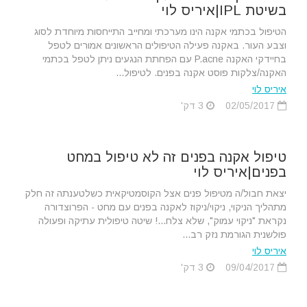
בשיטת IPL|איריס לוי
הטיפול בכתמי אקנה הינו מערכתי ומחייב התייחסות מיוחדת לסוג
וצבע העור. באקנה פעילה הטיפולים הראשונים אמורים לטפל
בחיידקי האקנה P.acne עם הפחתת הנגעים ניתן לטפל בכתמי
האקנה/צלקות פוסט אקנה בפנים. לטיפול...
איריס לוי
02/05/2017
3 דק'
טיפול אקנה בפנים זה לא טיפול במחט
בפנים|איריס לוי
יצאת חבול/ה מטיפול פנים אצל הקוסמטיקאית כשלטענתה זה חלק
מתהליך הניקוי, ניקוי/ניקוז לאקנה בפנים עם מחט - הפרוצדורה
נקראת "ניקוי עמוק", שלא צלח...! שיטה טיפולית עתיקה ופעולה
פולשנית הגורמת נזק רב...
איריס לוי
09/04/2017
3 דק'