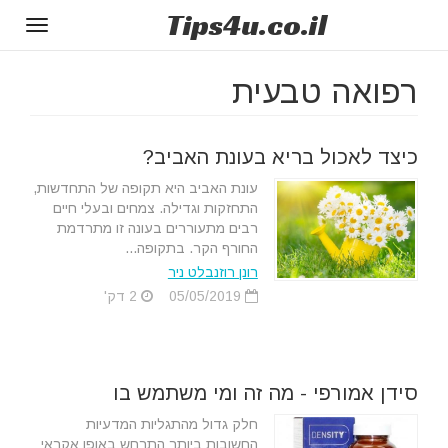
Tips
4u
.co.il
Toggle
gation
רפואה טבעית
כיצד לאכול בריא בעונת האביב?
עונת האביב היא תקופה של התחדשות,
התחזקות וגדילה. צמחים ובעלי חיים
רבים מתעוררים בעונה זו מתרדמת
החורף הקר. בתקופה...
רונן רוזנבלט ניר
05/05/2019
2 דק'
סידן אמורפי - מה זה ומי משתמש בו
חלק גדול מהתגליות המדעיות
החשובות ביותר התרחש באופן אקראי