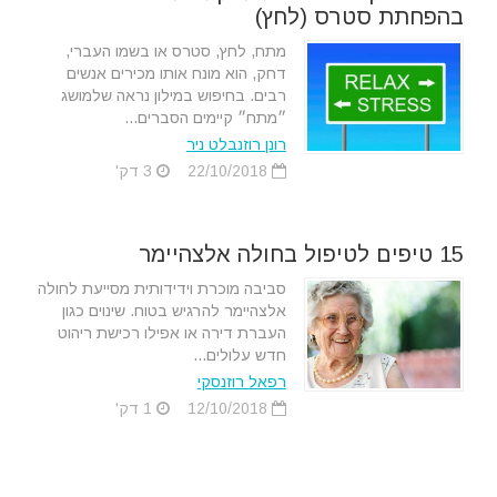
בהפחתת סטרס (לחץ)
מתח, לחץ, סטרס או בשמו העברי,
דחק, הוא מונח אותו מכירים אנשים
רבים. בחיפוש במילון נראה שלמושג
״מתח״ קיימים הסברים...
רונן רוזנבלט ניר
22/10/2018
3 דק'
15 טיפים לטיפול בחולה אלצהיימר
סביבה מוכרת וידידותית מסייעת לחולה
אלצהיימר להרגיש בטוח. שינוים כגון
העברת דירה או אפילו רכישת ריהוט
חדש עלולים...
רפאל רוזנסקי
12/10/2018
1 דק'