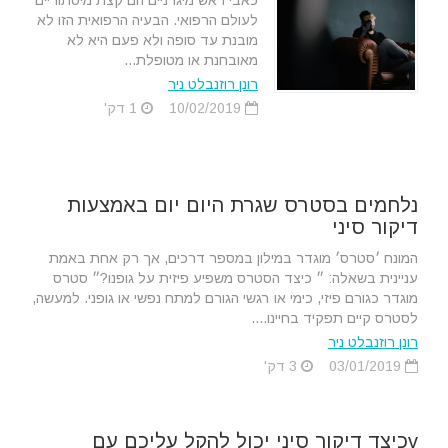
כאבי ראש מיגרניים הם קצת מיסתוריים
לעולם הרפואי. הבעיה הרפואית הזו לא
מובנת עד סופה ולא פעם היא לא
מאובחנת או מטופלת...
רונן רוזנבלט ניר
10/02/2019
1 דק'
נלחמים בסטרס שגרת היום יום באמצעות
דיקור סיני
המונח ׳סטרס׳ מוגדר במילון במספר דרכים, אך רק אחת באמת
עניינית בשאלה: ״ כיצד הסטרס משפיע פיזית על גופנו?״ סטרס
מוגדר כגורם פיזי, כימי או רגשי הגורם למתח נפשי או גופני. למעשה,
לסטרס קיים תפקיד בחיינו....
רונן רוזנבלט ניר
03/01/2019
3 דק'
vכיצד דיקור סיני יכול להקל עליכם עם