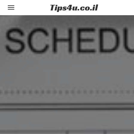
Tips
4u
.co.il
Toggle
gation