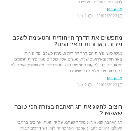
למושכים ויזואלית וטעימים...
אריק כהן
21/02/2023
1 דק'
מחפשים את הדרך הייחודית והטעימה לשלב
פירות בארוחות ובאירועים?
מגשי סושי פירות הם דרך ייחודית וטעימה לשלב עוד פירות
בארוחות ובאירועים שלך. מגשים אלה כוללים מגוון פירות חתוכים
ומסודרים כדי לחקות לחמניות סושי מסורתיות, מה שהופך אותם לא
רק לטעימים, אלא גם למושכים...
אריק כהן
21/02/2023
2 דק'
רוצים לחגוג את חג האהבה בצורה הכי טובה
שאפשר?
חג האהבה הוא אירוע מיוחד שנחגג על ידי זוגות ואהובים ברחבי
העולם. זהו יום להביע אהבה והערכה זה לזה, ויש דרכים רבות