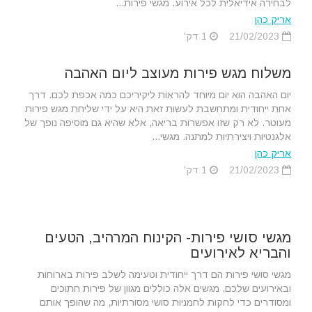
לבחירה אידיאלית לכל אירוע. מגשי פירות...
אריק כהן
21/02/2023
1 דק'
משלוח מגש פירות מעוצב ליום האהבה
יום האהבה הוא יום מיוחד להראות ליקיריכם כמה אכפת לכם. דרך
אחת ייחודית ומתחשבת לעשות זאת היא על ידי שליחת מגש פירות
מעוטר. לא רק שזו אפשרות בריאה, אלא שהיא גם מוסיפה נופך של
אלגנטיות ויצירתיות למתנה. מגשי...
אריק כהן
21/02/2023
1 דק'
מגשי סושי פירות- הקינוח המרהיב, הטעים
והבריא לאירועים
מגשי סושי פירות הם דרך ייחודית וטעימה לשלב פירות בארוחות
ובאירועים שלכם. מגשים אלה כוללים מגוון של פירות חתוכים
ומסודרים כדי לחקות לחמניות סושי מסורתיות, מה שהופך אותם