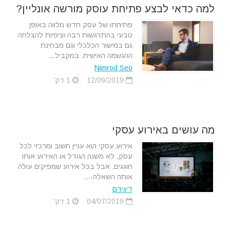
למה כדאי לבצע פתיחת עוסק מורשה אונליין?
פתיחתו של עסק חדש מלווה באופן
טבעי בהתרגשות רבה וציפיות להצלחה
גם במישור הכלכלי וגם מבחינת
ההגשמה האישית. במקביל...
Nimrod Seo
12/09/2019
1 דק'
מה עושים באירוע עסקי
אירוע עסקי הוא עניין חשוב ומרכזי לכל
עסק, לא משנה הגודל או האירוע אותו
חוגגים. אבל בכל אירוע שמפיקים עולה
אותה השאלה-...
דיגידם
04/07/2019
1 דק'