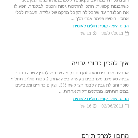
רוצים גלידת בננה עם פקאנים? קלפו בננות והכניסו למקפיא.
כשהבננות קפואות, חתכו לחתיכות גסות והכניסו לבלנדר. הפעילו
את הבלנדר עד שהבלילה תקבל מרקם של גלידה. העבירו לכלי
אחסון, הוסיפו פנימה אגוזי מלך,...
הביס היומי- קופת חולים לאומית
30/07/2011
11 שנ'
איך להכין כדורי גבניה
ארבעה מרכיבים ומעט זמן הם כל מה שדרוש להכין עשרה כדורי
גבינה טעימים: מערבבים בקערה ביצה אחת, 2 כפות סולת, תחליף
סוכר וחבילת גבינה לבנה חצי קשה 3%. יוצקים כדורים ומטביעים
במים רותחים. ממתינים דקות אחדות,...
הביס היומי- קופת חולים לאומית
02/06/2011
16 שנ'
מתכון למרק תירס