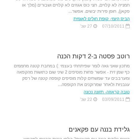
חמנייה לא קלויים, חצי כוס אגוזים לא קלויים ושבורים (מלך או
פקאן), חופן פירות יבשים. אפשר...
הביס היומי- קופת חולים לאומית
07/10/2011
27 שנ'
רוטב פסטה ב-2 דקות הכנה
מתכון שאני גאה לומר שפיתחתי בעצמי :) במחבת קטנה מחממים
כף שמן זית - אפשר פחות מוסיפים 2 שיני שום כתושות מהקפאה
ומערבבים עד שמשחים קלות מוסיפים קופסה קטנה של רסק
עגבניות ולאחר שמרוקנים את הקופסה...
טובה קראוזה- תזונה נכונה
03/09/2011
22 שנ'
גלידת בננה עם פקאנים