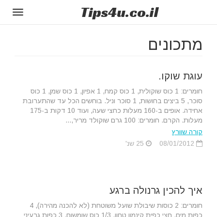
Tips
4u
.co.il
Toggle
gation
מתכונים
עוגת שוקו.
חומרים: 1 כוס שוקולית, 1 כוס קמח, 1 אפיון, 1 כוס שמן, 1 כוס
סוכר, 5 ביצים בחושות, 1 סוכר וניל. בוחשים הכל עד שהתערובת
אחידה. אופים ב-160 מעלות כחצי שעה, ועוד 10 דקות ב-175
מעלות. הקרם. חומרים: 100 גרם שוקולד מריר,...
קורה שוורץ
08/01/2012
25 שנ'
איך להכין גרנולה ברגע
חומרים: 2 כוסות שיבולת שועל משוטחת (לא להכנה מהירה), 4
כפות מים, חצי כפית קינמון טחון, 1/3 כוס שומשום, 3 כפות גרעיני