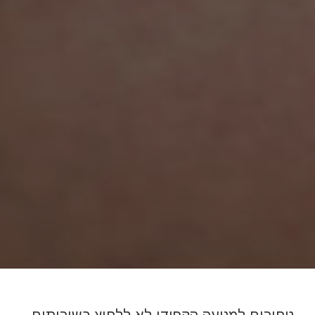
טחורים,למניעה הקפידי לא ללחוץ בשירותים