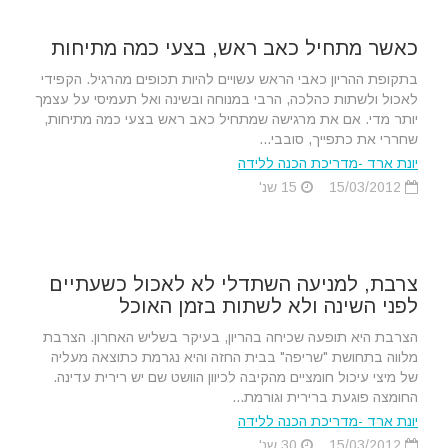
כאשר מתחיל כאב ראש, בצעי כמה מתיחות
בתקופת ההריון כאבי הראש עשויים להיות תכופים מהרגיל. הקפידי
לאכול ולשתות כהלכה, הרבי במנוחה ובשינה ואל תעמיסי על עצמך
יותר מדי. אם את מרגישה שמתחיל כאב ראש בצעי כמה מתיחות,
שחררי את כתפייך, סובבי...
יונת ארד -מדריכת הכנה ללידה
15/03/2012
15 שנ'
צרבת, למניעה השתדלי לא לאכול כשעתיים
לפני השינה ולא לשתות בזמן האוכל
הצרבת היא תופעה שכיחה בהריון, בעיקר בשליש האחרון. הצרבת
מלווה בתחושת "שריפה" בבית החזה והיא נגרמת כתוצאה מעליה
של מיצי עיכול חומציים מהקיבה לכיוון הוושט שם יש רירית עדינה.
החומצה פוגעת ברירית וגורמת...
יונת ארד -מדריכת הכנה ללידה
15/03/2012
30 שנ'