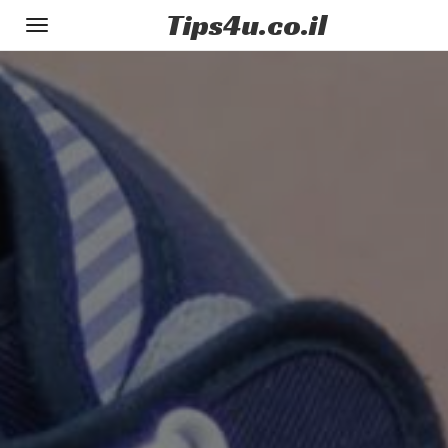
Tips
4u
.co.il
Toggle
gation