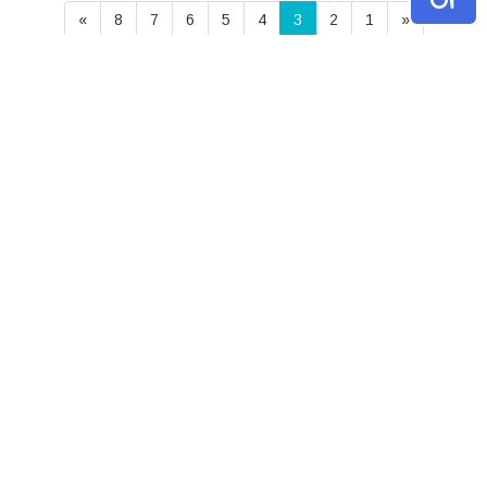
»
8
7
6
5
4
3
2
1
«
תכנים פופולאריים
גם טעים וגם בריא
לפעמים אין צורך בארוחה שלמה
וגדולה כדי לשבוע. לפעמים כל מה
שצריך זה כריך טוב שילוו אותו ירקות
טריים או סלט מפנק...
מערכת Tips4u
01/02/2024
2 דק'
אודות
נושאים באתר
צור קשר
תקנון האתר
הצטרף ככותב
כניסה לרשומים