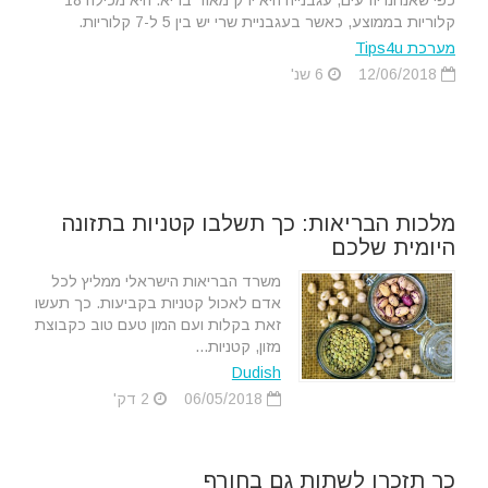
כפי שאנחנו יודעים, עגבנייה היא ירק מאוד בריא. היא מכילה 18
קלוריות בממוצע, כאשר בעגבניית שרי יש בין 5 ל-7 קלוריות.
מערכת Tips4u
12/06/2018
6 שנ'
מלכות הבריאות: כך תשלבו קטניות בתזונה
היומית שלכם
משרד הבריאות הישראלי ממליץ לכל
אדם לאכול קטניות בקביעות. כך תעשו
זאת בקלות ועם המון טעם טוב כקבוצת
מזון, קטניות...
Dudish
06/05/2018
2 דק'
כך תזכרו לשתות גם בחורף