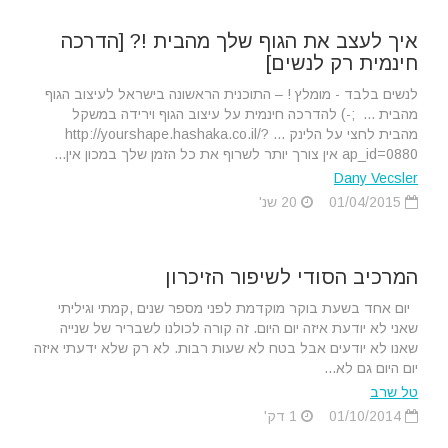
איך לעצב את הגוף שלך מהבית !? [הדרכה
חינמית רק לנשים]
לנשים בלבד - מומלץ ! – התוכנית הראשונה בישראל לעיצוב הגוף
מהבית ... ;-) להדרכה חינמית על עיצוב הגוף וירידה במשקל
מהבית לחצי על הלינק ... http://yourshape.hashaka.co.il/?
ap_id=0880 אין צורך יותר לשרוף את כל הזמן שלך במכון אין...
Dany Vecsler
01/04/2015
20 שנ'
המרכיב הסודי לשיפור הזיכרון
יום אחד בשעת בוקר מוקדמת לפני מספר שנים ,קמתי וגיליתי
שאני לא יודעת איזה יום היום. זה קורה לכולנו לשבריר של שנייה
שאנו לא יודעים אבל בטח לא שעות רבות. לא רק שלא ידעתי איזה
יום היום גם לא...
טל שרב
01/10/2014
1 דק'