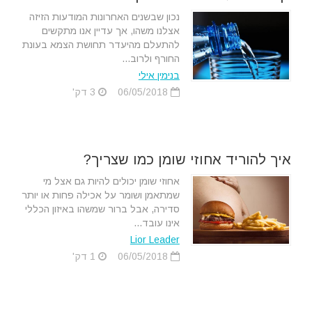
נכון שבשנים האחרונות המודעות הזיזה
אצלנו משהו, אך עדיין אנו מתקשים
להתעלם מהיעדר תחושת הצמא בעונת
החורף ולרוב...
בנימין אילי
06/05/2018
3 דק'
איך להוריד אחוזי שומן כמו שצריך?
אחוזי שומן יכולים להיות גם אצל מי
שמתאמן ושומר על אכילה פחות או יותר
סדירה, אבל ברור שמשהו באיזון הכללי
אינו עובד...
Lior Leader
06/05/2018
1 דק'