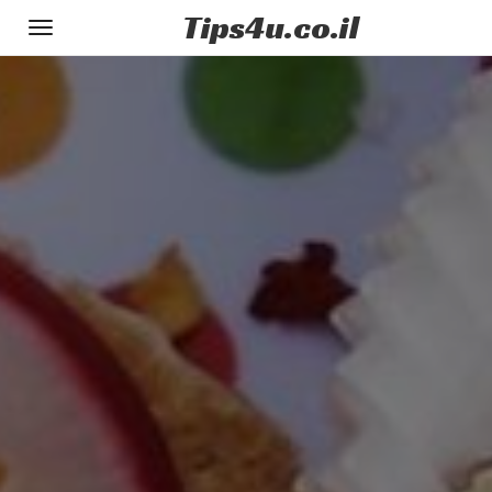
Tips
4u
.co.il
Toggle
gation