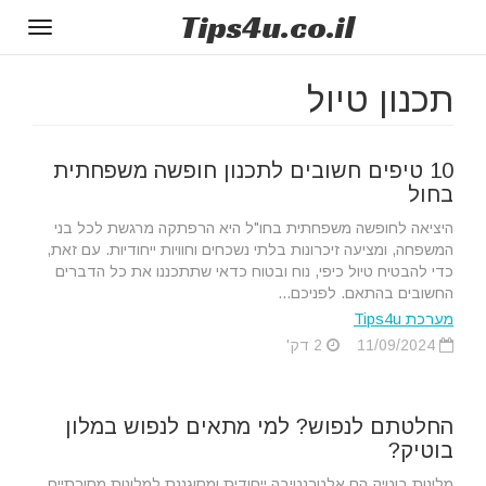
Tips
4u
.co.il
Toggle
gation
תכנון טיול
10 טיפים חשובים לתכנון חופשה משפחתית
בחול
היציאה לחופשה משפחתית בחו"ל היא הרפתקה מרגשת לכל בני
המשפחה, ומציעה זיכרונות בלתי נשכחים וחוויות ייחודיות. עם זאת,
כדי להבטיח טיול כיפי, נוח ובטוח כדאי שתתכננו את כל הדברים
החשובים בהתאם. לפניכם...
מערכת Tips4u
11/09/2024
2 דק'
החלטתם לנפוש? למי מתאים לנפוש במלון
בוטיק?
מלונות בוטיק הם אלטרנטיבה ייחודית ומסוגננת למלונות מסורתיים.