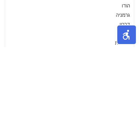
הודו
גרמניה
דרכון
גניבות
הפלגות
ספרד
ברצלונה
אוסטריה
אנגליה
הולנד
יפן
סין
דרום אפריקה
ברזיל
שוויץ