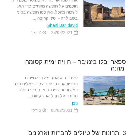
אחרי שנה ארוכה ולא פשוטה כולם ודאי
חולמים על חופשה מהחיים כדי רגע
לשכוח מהכל, ואין כמו חופשה בסיני
בשביל זה - סיני קרובה,...
Shani Bar-david
24/08/2021
4 דק'
ספארי בלו בזנזיבר – חוויה ימית קסומה
ומהנה
זנזיבר היא אחד מיעדי התיירות
הפופולאריים ביותר על ישראלים כבר
כמה וכמה שנים, ובצדק כי בהחלט
מדובר על חבל ארץ קסום,...
ניצן
08/02/2021
2 דק'
3 יתרונות של טיולים לחברות וארגונים