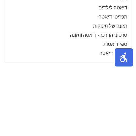
דיאטה לילדים
תפריטי דיאטה
תזונה של תינוקות
סרטוני הדרכה- דיאטה ותזונה
סוגי דיאטות
מתכוני דיאטה
»
6
5
4
3
2
1
אודות
נושאים באתר
צור קשר
תקנון האתר
הצטרף ככותב
כניסה לרשומים
אתר tips4u הוקם במטרה לשתף מידע, טיפים והמלצות בין אנשים