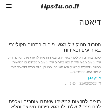
Tips
4u
.co.il
Toggle
gation
דיאטה
הטרנד החזק של מגשי פירות בתחום הקולינרי
באירועים ובאירוח
כיום, בתחום הקולינרי באירועים ובאירוח ניתן לראות את הטרנד חזק
של עיצוב מגשי פירות כמו בתחום של עיצוב מטבחים בו הנגישות
הפונקציונאלית לבישול היא חשובה. כמו כן, היום רבים דורשים את
עיצוב המטבח שיהיה...
אריק כהן
21/02/2023
1 דק'
רוצים להראות למישהו שאתם אוהבים ואכפת
לכם ממנו? שלחו לו מגש פירות מעוצב ומלא