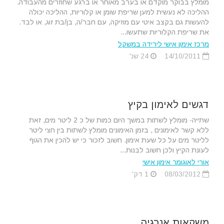
מומלץ בבוקר מוקדם או בערב מאוחר או ברגע שחוזרים מהעבודה.
ההליכה לא נעשית למען שריפת שומן או קלוריות, ההליכה יכולה
להעשות גם בקצב איטי עם מוזיקה, עם חבר/ה, בן/בת זוג, או לבד.
את שריפת הקלוריות שתעשו...
מרכז אימון אישי לירידה במשקל
14/10/2011
24 שנ'
דגשים לאימון בקיץ
שתייה- מומלץ לשתות במשך היום כמות של כ 2 ליטר מים, זאת
ללא קשר לאימונים , בזמן האימונים מומלץ לשתות בין חצי ליטר
לליטר מים על כל שעת אימון. חשוב לזכור כי יש להכין את הגוף
לעונת הקיץ ולכן חשוב לבנות...
אורי לאוגומר אימון אישי
08/03/2012
1 דק'
משקאות אנרגיה