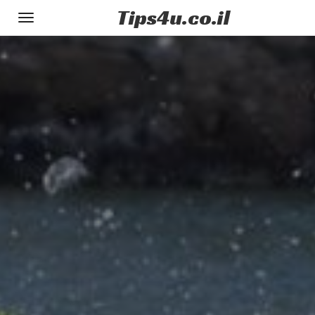
Tips
4u
.co.il
Toggle
gation